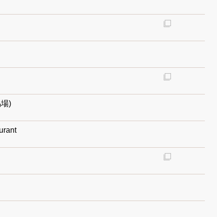
場)
urant