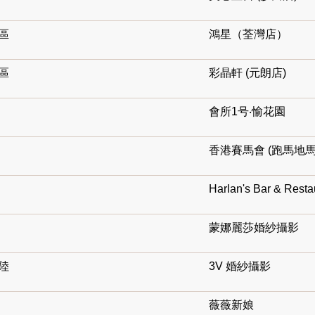
區
鴻星（荃灣店）
區
彩晶軒 (元朗店)
會所1号‧愉花園
香港賽馬會 (跑馬地馬
Harlan's Bar & Resta
蒙娜麗莎婚紗攝影
陸
3V 婚紗攝影
薇薇新娘