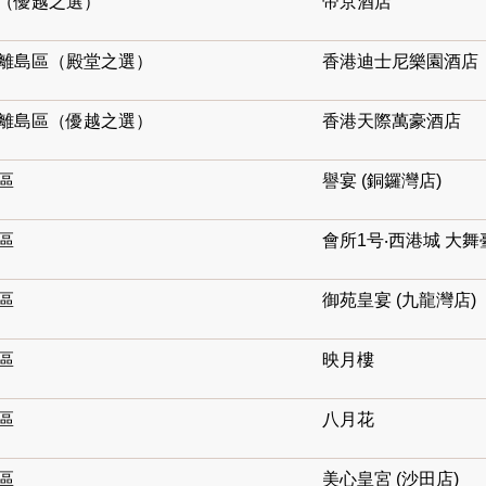
區（優越之選）
帝京酒店
及離島區（殿堂之選）
香港迪士尼樂園酒店
及離島區（優越之選）
香港天際萬豪酒店
區
譽宴 (銅鑼灣店)
區
會所1号‧西港城 大舞
區
御苑皇宴 (九龍灣店)
區
映月樓
區
八月花
區
美心皇宮 (沙田店)