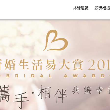
得獎巡禮
頒獎禮