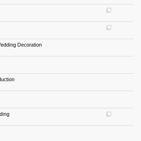
dding Decoration
duction
ding