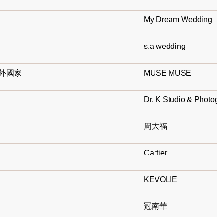
My Dream Wedding
s.a.wedding
海外國家
MUSE MUSE
Dr. K Studio & Photo
周大福
Cartier
KEVOLIE
冠南華