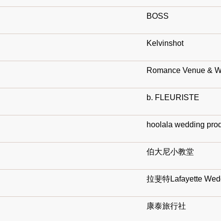
BOSS
Kelvinshot
Romance Venue & We
b. FLEURISTE
hoolala wedding pro
伯大尼小教堂
拉斐特Lafayette Wed
康泰旅行社