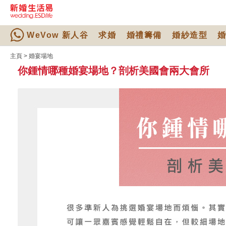
WeVow 新人谷
求婚
婚禮籌備
婚紗造型
主頁
>
婚宴場地
你鍾情哪種婚宴場地？剖析美國會兩大會所