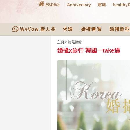
ESD
life
Anniversary
家庭
healthy
WeVow 新人谷
求婚
婚禮籌備
婚禮造型
主頁
>
婚照攝錄
婚攝x旅行 韓國一take過