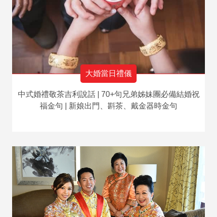
大婚當日禮儀
中式婚禮敬茶吉利說話 | 70+句兄弟姊妹團必備結婚祝
福金句 | 新娘出門、斟茶、戴金器時金句