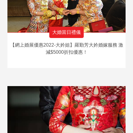
大婚當日禮儀
【網上婚展優惠2022-大妗姐】羅勤芳大妗婚嫁服務 激
減$5000折扣優惠！