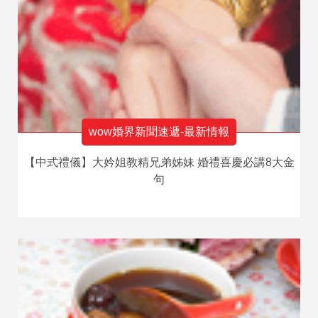
wow婚界新聞速遞-最新情報
【中式禮儀】大妗姐教精兄弟姊妹 婚禮喜慶必講8大金
句