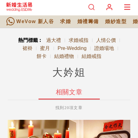
WeVow 新人谷
求婚
婚禮籌備
婚紗造型
熱門標籤︰
過大禮
求婚戒指
人情公價
|
|
|
裙褂
蜜月
Pre-Wedding
證婚場地
|
|
|
|
餅卡
結婚禮物
結婚戒指
|
|
大妗姐
相關文章
找到20項文章