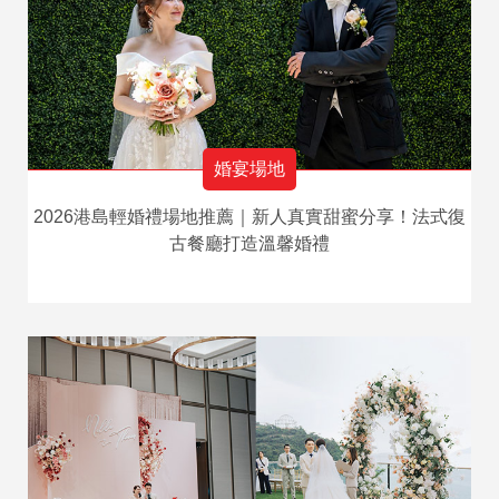
婚宴場地
2026港島輕婚禮場地推薦｜新人真實甜蜜分享！法式復
古餐廳打造溫馨婚禮