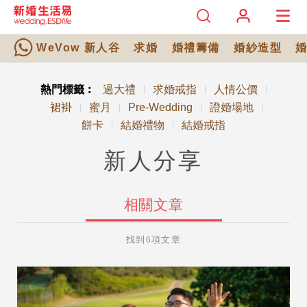
WeVow 新人谷
求婚
婚禮籌備
婚紗造型
熱門標籤︰
過大禮
求婚戒指
人情公價
|
|
|
裙褂
蜜月
Pre-Wedding
證婚場地
|
|
|
|
餅卡
結婚禮物
結婚戒指
|
|
新人分享
相關文章
找到6項文章