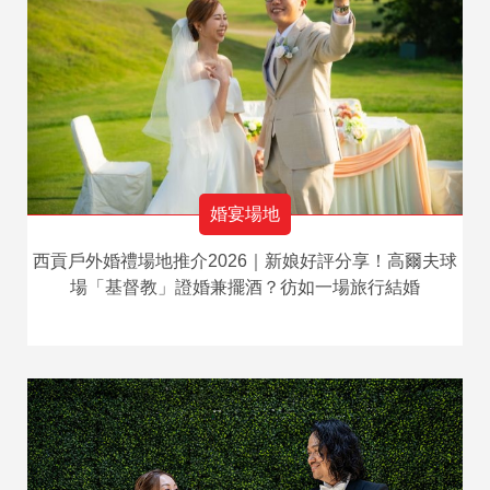
婚宴場地
西貢戶外婚禮場地推介2026｜新娘好評分享！高爾夫球
場「基督教」證婚兼擺酒？彷如一場旅行結婚