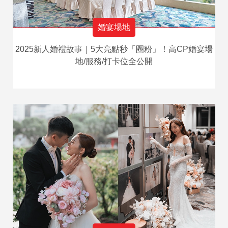
婚宴場地
2025新人婚禮故事｜5大亮點秒「圈粉」！高CP婚宴場
地/服務/打卡位全公開