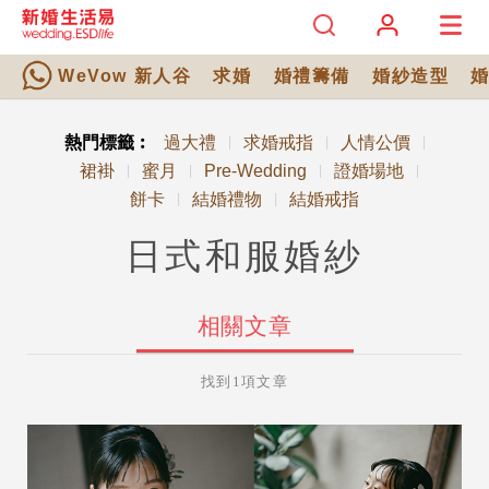
WeVow 新人谷
求婚
婚禮籌備
婚紗造型
熱門標籤︰
過大禮
求婚戒指
人情公價
|
|
|
裙褂
蜜月
Pre-Wedding
證婚場地
|
|
|
|
餅卡
結婚禮物
結婚戒指
|
|
日式和服婚紗
相關文章
找到1項文章