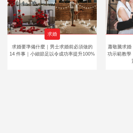
求婚
求婚要準備什麼｜男士求婚前必須做的
蕭敬騰求婚
14 件事｜小細節足以令成功率提升100%
功示範教學