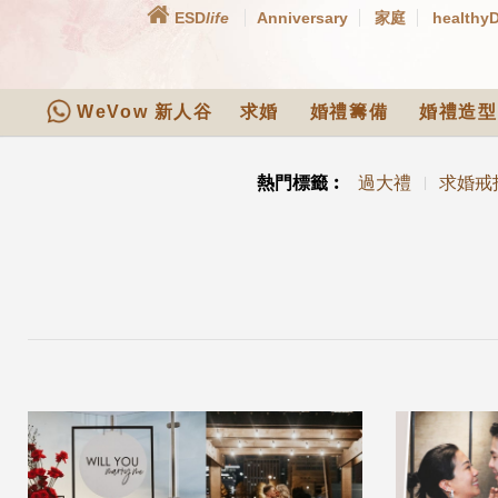
ESD
life
Anniversary
家庭
healthy
WeVow 新人谷
求婚
婚禮籌備
婚禮造型
熱門標籤︰
過大禮
求婚戒
|