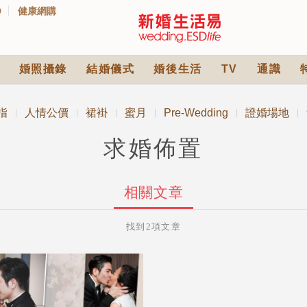
D
健康網購
婚照攝錄
結婚儀式
婚後生活
TV
通識
指
人情公價
裙褂
蜜月
Pre-Wedding
證婚場地
|
|
|
|
|
|
求婚佈置
相關文章
找到2項文章