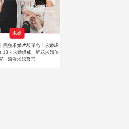
求婚
丨完整求婚片段曝光丨求婚成
！13卡求婚鑽戒、鮮花求婚佈
置、浪漫求婚誓言