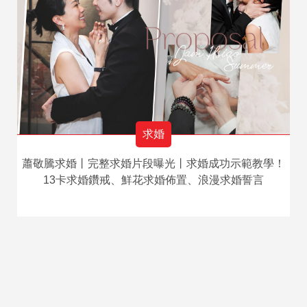
求婚
蕭敬騰求婚丨完整求婚片段曝光丨求婚成功示範教學！
13卡求婚鑽戒、鮮花求婚佈置、浪漫求婚誓言