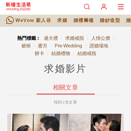
WeVow 新人谷
求婚
婚禮籌備
婚紗造型
熱門標籤︰
過大禮
求婚戒指
人情公價
|
|
|
裙褂
蜜月
Pre-Wedding
證婚場地
|
|
|
|
餅卡
結婚禮物
結婚戒指
|
|
求婚影片
相關文章
找到1項文章