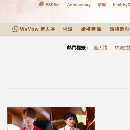
ESD
life
Anniversary
家庭
healthy
WeVow 新人谷
求婚
婚禮籌備
婚禮造型
熱門標籤︰
過大禮
求婚戒
|