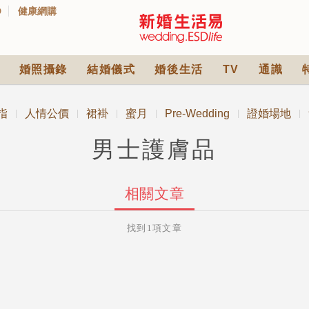
D
健康網購
婚照攝錄
結婚儀式
婚後生活
TV
通識
指
人情公價
裙褂
蜜月
Pre-Wedding
證婚場地
|
|
|
|
|
|
男士護膚品
相關文章
找到1項文章