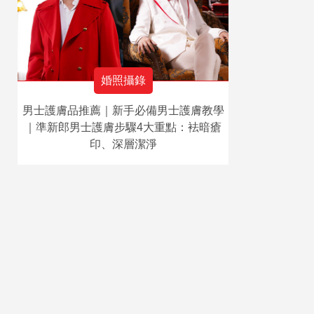
婚照攝錄
男士護膚品推薦｜新手必備男士護膚教學
｜準新郎男士護膚步驟4大重點：袪暗瘡
印、深層潔淨