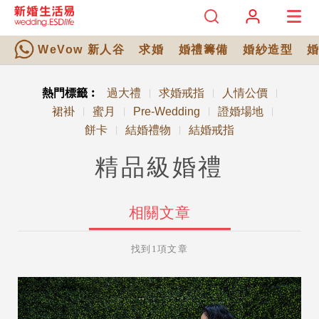
WeVow 新人谷
求婚
婚禮籌備
婚紗造型
熱門標籤︰
過大禮
求婚戒指
人情公價
|
|
|
裙褂
蜜月
Pre-Wedding
證婚場地
|
|
|
|
餅卡
結婚禮物
結婚戒指
|
|
精品級婚禮
相關文章
找到1項文章