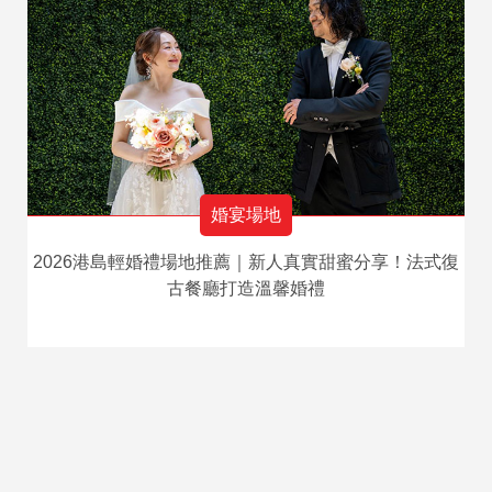
婚宴場地
2026港島輕婚禮場地推薦｜新人真實甜蜜分享！法式復
古餐廳打造溫馨婚禮