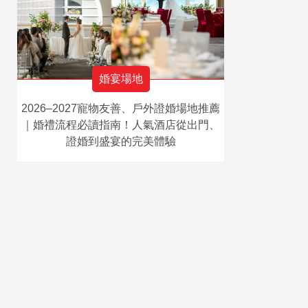
婚宴場地
2026–2027寵物友善、戶外證婚場地推薦
｜婚禮流程必讀指南！人氣酒店從出門、
證婚到盛宴的完美體驗