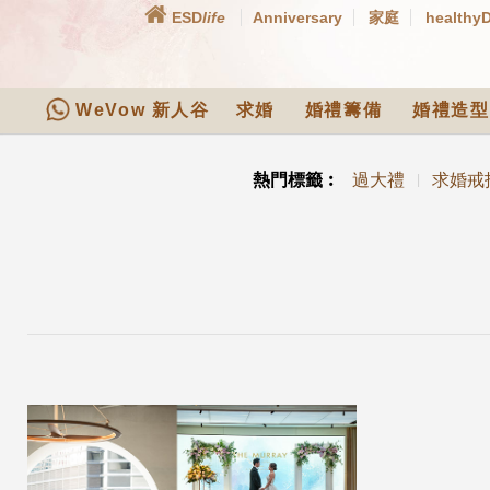
ESD
life
Anniversary
家庭
healthy
WeVow 新人谷
求婚
婚禮籌備
婚禮造型
熱門標籤︰
過大禮
求婚戒
|