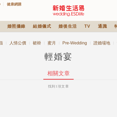
D
健康網購
婚照攝錄
結婚儀式
婚後生活
TV
通識
指
人情公價
裙褂
蜜月
Pre-Wedding
證婚場地
|
|
|
|
|
|
輕婚宴
相關文章
找到1項文章