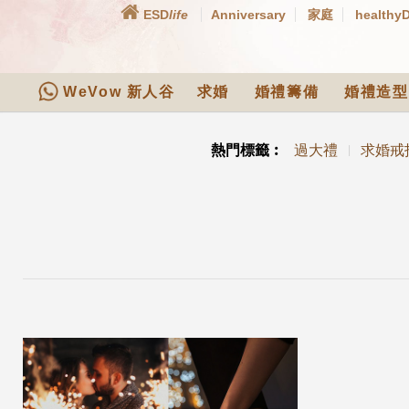
ESD
life
Anniversary
家庭
healthy
WeVow 新人谷
求婚
婚禮籌備
婚禮造型
熱門標籤︰
過大禮
求婚戒
|