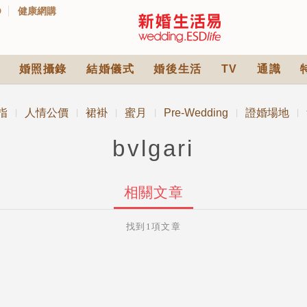
D
健康網購
婚照攝錄
結婚儀式
婚後生活
TV
通識
指
人情公價
裙褂
蜜月
Pre-Wedding
證婚場地
|
|
|
|
|
|
bvlgari
相關文章
找到1項文章