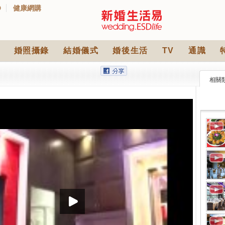
D
健康網購
婚照攝錄
結婚儀式
婚後生活
TV
通識
相關