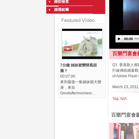
婚前檢查
婚禮統籌
00:00
百樂門宴會
Q1. 香港新人
7分鐘 姊妹裙變韓風頭
打破傳統婚宴觀念, 可否
箍？
of Adobe Flash 
00:07:00
來到最後一集姊妹裙大變
March 23, 2011,
身，來自
Goodafternoonwor...
Tag:
N/A
百樂門宴會廳