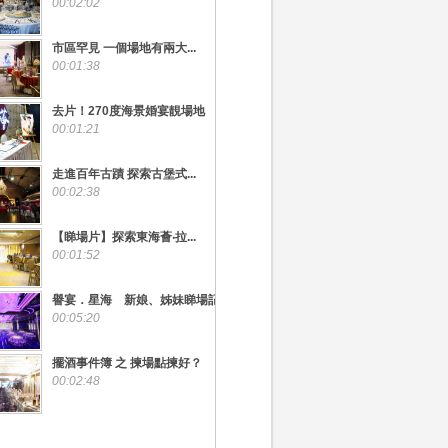
00:02:02
市區罕見 一個場地有兩大...
00:01:38
去片！270度海景婚宴靚場地
00:01:21
走進百年古蹟 探索古堡式...
00:02:38
【睇場片】探索東海薈‧拉...
00:01:52
譽宴．星海 新娘、姊妹睇場記
00:05:20
擺酒事件簿 之 揀場點揀好？
00:02:48