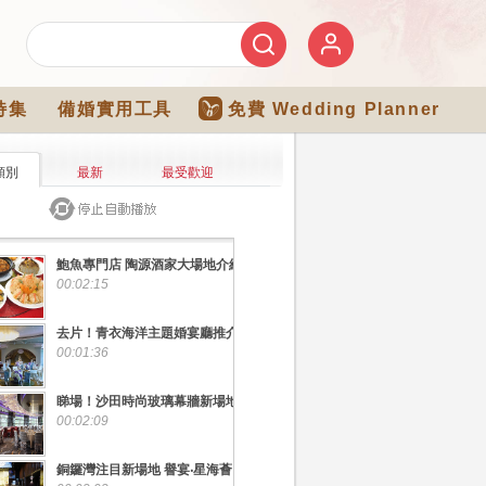
特集
備婚實用工具
免費 Wedding Planner
類別
最新
最受歡迎
鮑魚專門店 陶源酒家大場地介紹
00:02:15
去片！青衣海洋主題婚宴廳推介
00:01:36
睇場！沙田時尚玻璃幕牆新場地
00:02:09
銅鑼灣注目新場地 譽宴‧星海薈