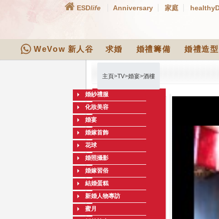
ESD
life
Anniversary
家庭
healthy
WeVow 新人谷
求婚
婚禮籌備
婚禮造型
主頁
>
TV
>
婚宴
>
酒樓
婚紗禮服
化妝美容
婚宴
婚嫁首飾
花球
婚照攝影
婚嫁習俗
結婚蛋糕
新婚人物專訪
蜜月