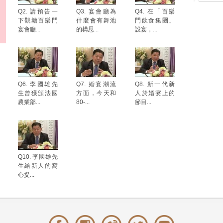
Q2. 請預告一
Q3. 宴會廳為
Q4. 在「百樂
下觀塘百樂門
什麼會有舞池
門飲食集團」
宴會廳...
的構思...
設宴，...
Q6. 李國雄先
Q7. 婚宴潮流
Q8. 新一代新
生曾獲頒法國
方面，今天和
人於婚宴上的
農業部...
80-...
節目...
Q10. 李國雄先
生給新人的窩
心提...