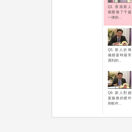
Q1. 香港新人
都厭倦了千篇
一律的...
Q5. 新人於籌
備婚宴時最常
遇到的...
Q9. 新人對婚
宴服務的硬件
和軟件...