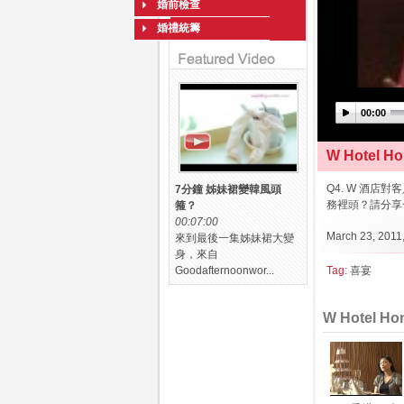
婚前檢查
婚禮統籌
00:00
W Hotel
Q4. W 酒店對
7分鐘 姊妹裙變韓風頭
務裡頭？請分享
箍？
00:07:00
March 23, 2011,
來到最後一集姊妹裙大變
身，來自
Goodafternoonwor...
Tag:
喜宴
W Hotel 