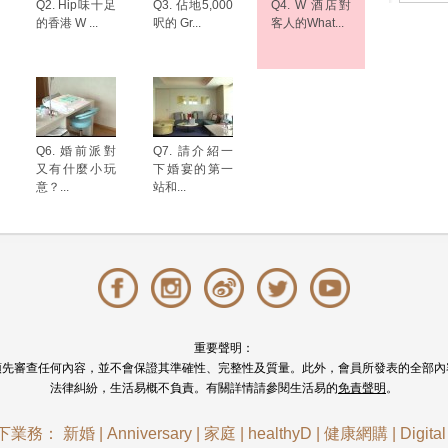
Q2. Hip味十足
Q3. 佔地5,000
Q4. W 酒店對
的香港 W ...
呎的 Gr...
客人的What...
Q6. 婚前派對
Q7. 請介紹一
又有什麼小玩
下婚宴的第一
意？...
站和...
重要聲明：
預先審查任何內容，並不會保證其準確性、完整性及質量。此外，會員所發表的全部內
法律糾紛，生活易概不負責。有關詳情請參閱生活易的
免責聲明
。
下業務：
新婚
|
Anniversary
|
家庭
|
healthyD
|
健康網購
|
Digita