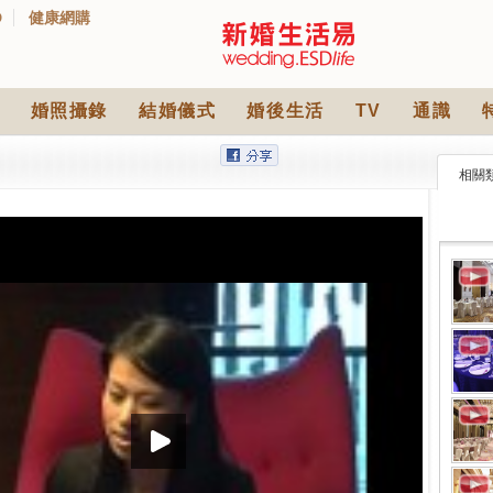
D
健康網購
婚照攝錄
結婚儀式
婚後生活
TV
通識
相關