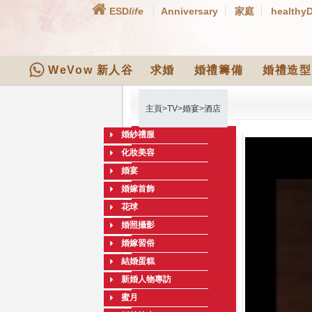
ESD
life
Anniversary
家庭
healthy
WeVow 新人谷
求婚
婚禮籌備
婚禮造型
主頁
>
TV
>
婚宴
>
酒店
婚紗禮服
化妝美容
婚宴
婚嫁首飾
花球
婚照攝影
婚嫁習俗
結婚蛋糕
新婚人物專訪
蜜月