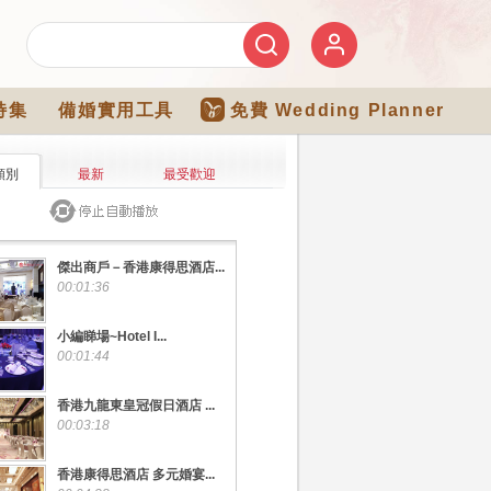
特集
備婚實用工具
免費 Wedding Planner
類別
最新
最受歡迎
傑出商戶－香港康得思酒店...
00:01:36
小編睇場~Hotel I...
00:01:44
香港九龍東皇冠假日酒店 ...
00:03:18
香港康得思酒店 多元婚宴...