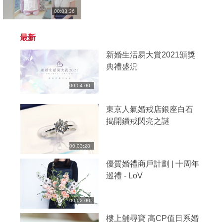
00:03:36
最新
新婚生活易大賞2021頒獎
典禮盛況
00:04:00
東京人氣婚戒店銀座白石
揭開鑽戒閃亮之謎
00:03:28
優質婚禮商戶計劃 | 十周年
巡禮 - LoV
00:02:00
樓上舖尋寶 高CP值日系婚