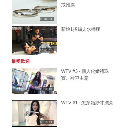
戒推薦
00:02:03
新娘1招踢走水桶腰
00:01:01
最受歡迎
WTV #3 - 個人化婚禮珠
寶、妝容主意
00:10:40
WTV #1 - 怎穿婚紗才漂亮
00:13:13