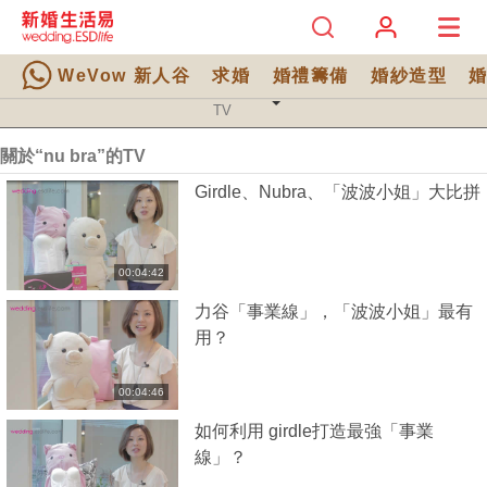
WeVow 新人谷
求婚
婚禮籌備
婚紗造型
TV 分類
TV
關於“nu bra”的TV
Girdle、Nubra、「波波小姐」大比拼
00:04:42
力谷「事業線」，「波波小姐」最有
用？
00:04:46
如何利用 girdle打造最強「事業
線」？