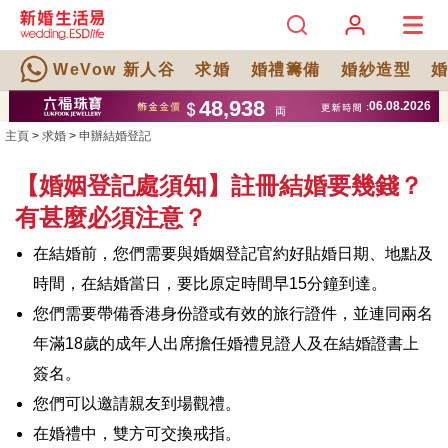
WeVow 新人谷
求婚
婚禮籌備
婚紗造型
主頁
>
求婚
>
申辦結婚登記
【婚姻登記處須知】註冊結婚要幾錢？
有甚麼必須注意？
在結婚前，您們需要與婚姻登記官約好貼婚日期、地點及
時間，在結婚當日，要比原定時間早15分鐘到達。
您們需要帶備香港身份證或有效的旅行證件，並連同兩名
年滿18歲的成年人出席擔任婚禮見證人及在結婚證書上
簽名。
您們可以邀請親友到場觀禮。
在婚禮中，雙方可交換戒指。