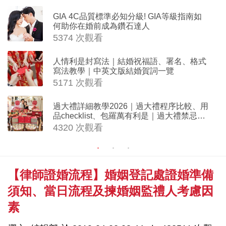
GIA 4C品質標準必知分級! GIA等級指南如
何助你在婚前成為鑽石達人
5374 次觀看
人情利是封寫法｜結婚祝福語、署名、格式
寫法教學｜中英文版結婚賀詞一覽
5171 次觀看
過大禮詳細教學2026｜過大禮程序比較、用
品checklist、包羅萬有利是｜過大禮禁忌及
吉祥說話
4320 次觀看
【律師證婚流程】婚姻登記處證婚準備
須知、當日流程及揀婚姻監禮人考慮因
素