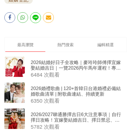
最高瀏覽
熱門搜索
編輯精選
2026結婚好日子全攻略｜麥玲玲師傅擇宜嫁
娶結婚吉日｜一覽2026丙午馬年運程！專業
擇日結婚+避開沖煞生肖指南
6484 次觀看
2026婚禮歌曲 | 120+首韓日台港婚禮必備結
婚歌曲清單 | 附歌曲連結、持續更新
6350 次觀看
2026/2027睇通勝擇吉日6大注意事項｜自行
擇日攻略！宜嫁娶結婚吉日、擇日禁忌、相
沖生肖一覽
5782 次觀看