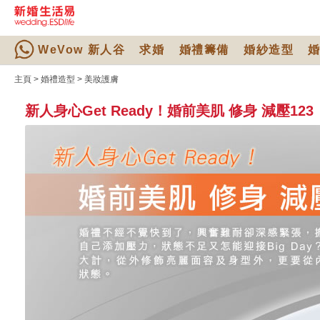
WeVow 新人谷
求婚
婚禮籌備
婚紗造型
主頁
>
婚禮造型
>
美妝護膚
新人身心Get Ready！婚前美肌 修身 減壓123