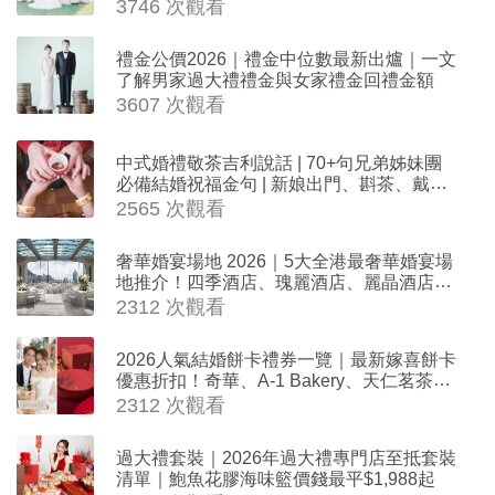
3746 次觀看
禮金公價2026｜禮金中位數最新出爐｜一文
了解男家過大禮禮金與女家禮金回禮金額
3607 次觀看
中式婚禮敬茶吉利說話 | 70+句兄弟姊妹團
必備結婚祝福金句 | 新娘出門、斟茶、戴金
器時金句
2565 次觀看
奢華婚宴場地 2026｜5大全港最奢華婚宴場
地推介！四季酒店、瑰麗酒店、麗晶酒店、
Cloud 39、合和酒店 打造夢幻氣派婚禮
2312 次觀看
2026人氣結婚餅卡禮券一覽｜最新嫁喜餅卡
優惠折扣！奇華、A-1 Bakery、天仁茗茶、
ROYCE'、Paul Lafayet、agnès b.
2312 次觀看
過大禮套裝｜2026年過大禮專門店至抵套裝
清單｜鮑魚花膠海味籃價錢最平$1,988起