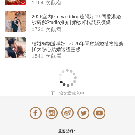
1764 次觀看
2026室內Pre-wedding邊間好？9間香港婚
紗攝影Studio推介| 婚紗相格調及價錢
1721 次觀看
結婚禮物送咩好 | 2026年閨蜜新婚禮物推薦
| 8大貼心結婚送禮靈感
1541 次觀看
下一篇文章載入中
重要聲明：