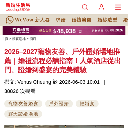
WeVow 新人谷
求婚
婚禮籌備
婚紗造型
主頁
>
婚宴場地
>
酒店
2026–2027寵物友善、戶外證婚場地推
薦｜婚禮流程必讀指南！人氣酒店從出
門、證婚到盛宴的完美體驗
撰文: Venus Cheung 於 2026-06-03 10:01
38826 次觀看
寵物友善婚宴
戶外證婚
輕婚宴
露天證婚場地