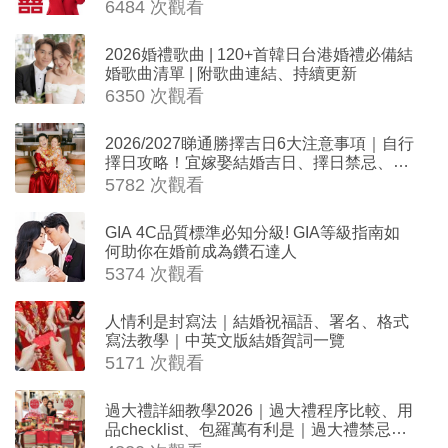
擇日結婚+避開沖煞生肖指南
6484 次觀看
2026婚禮歌曲 | 120+首韓日台港婚禮必備結
婚歌曲清單 | 附歌曲連結、持續更新
6350 次觀看
2026/2027睇通勝擇吉日6大注意事項｜自行
擇日攻略！宜嫁娶結婚吉日、擇日禁忌、相
沖生肖一覽
5782 次觀看
GIA 4C品質標準必知分級! GIA等級指南如
何助你在婚前成為鑽石達人
5374 次觀看
人情利是封寫法｜結婚祝福語、署名、格式
寫法教學｜中英文版結婚賀詞一覽
5171 次觀看
過大禮詳細教學2026｜過大禮程序比較、用
品checklist、包羅萬有利是｜過大禮禁忌及
吉祥說話