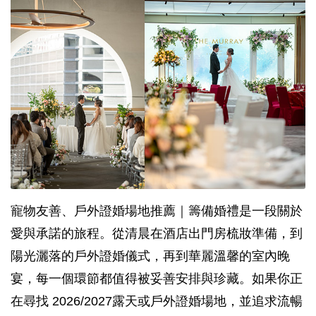
寵物友善、戶外證婚場地推薦｜籌備婚禮是一段關於
愛與承諾的旅程。從清晨在酒店出門房梳妝準備，到
陽光灑落的戶外證婚儀式，再到華麗溫馨的室內晚
宴，每一個環節都值得被妥善安排與珍藏。如果你正
在尋找 2026/2027露天或戶外證婚場地，並追求流暢