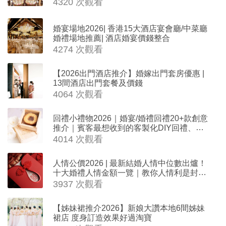
4320 次觀看
婚宴場地2026| 香港15大酒店宴會廳/中菜廳
婚禮場地推薦| 酒店婚宴價錢整合
4274 次觀看
【2026出門酒店推介】婚嫁出門套房優惠 |
13間酒店出門套餐及價錢
4064 次觀看
回禮小禮物2026｜婚宴/婚禮回禮20+款創意
推介｜賓客最想收到的客製化DIY回禮、姊
妹禮物（持續更新）
4014 次觀看
人情公價2026 | 最新結婚人情中位數出爐！
十大婚禮人情金額一覽｜教你人情利是封寫
法
3937 次觀看
【姊妹裙推介2026】新娘大讚本地6間姊妹
裙店 度身訂造效果好過淘寶