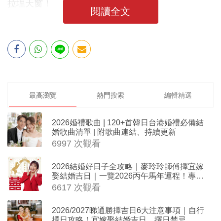
拉埋天窗！
閱讀全文
最高瀏覽
熱門搜索
編輯精選
2026婚禮歌曲 | 120+首韓日台港婚禮必備結
婚歌曲清單 | 附歌曲連結、持續更新
6997 次觀看
2026結婚好日子全攻略｜麥玲玲師傅擇宜嫁
娶結婚吉日｜一覽2026丙午馬年運程！專業
擇日結婚+避開沖煞生肖指南
6617 次觀看
2026/2027睇通勝擇吉日6大注意事項｜自行
擇日攻略！宜嫁娶結婚吉日、擇日禁忌、相