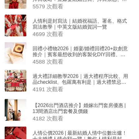
沖生肖一覽
5579 次觀看
人情利是封寫法｜結婚祝福語、署名、格式
寫法教學｜中英文版結婚賀詞一覽
4699 次觀看
回禮小禮物2026｜婚宴/婚禮回禮20+款創意
推介｜賓客最想收到的客製化DIY回禮、姊
妹禮物（持續更新）
4588 次觀看
過大禮詳細教學2026｜過大禮程序比較、用
品checklist、包羅萬有利是｜過大禮禁忌及
吉祥說話
4191 次觀看
【2026出門酒店推介】婚嫁出門套房優惠 |
13間酒店出門套餐及價錢
4182 次觀看
人情公價2026 | 最新結婚人情中位數出爐！
十大婚禮人情金額一覽｜教你人情利是封寫