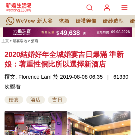
WeVow 新人谷
求婚
婚禮籌備
婚紗造型
主頁
>
婚宴場地
>
酒店
2020結婚好年全城婚宴吉日爆滿 準新
娘：著重性價比所以選擇新酒店
撰文: Florence Lam 於 2019-08-08 06:35
61330
次觀看
婚宴
酒店
吉日