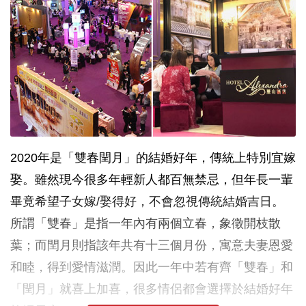
2020年是「雙春閏月」的結婚好年，傳統上特別宜嫁
娶。雖然現今很多年輕新人都百無禁忌，但年長一輩
畢竟希望子女嫁/娶得好，不會忽視傳統結婚吉日。
所謂「雙春」是指一年內有兩個立春，象徵開枝散
葉；而閏月則指該年共有十三個月份，寓意夫妻恩愛
和睦，得到愛情滋潤。因此一年中若有齊「雙春」和
「閏月」就喜上加喜，很多情侶都會選擇於結婚好年