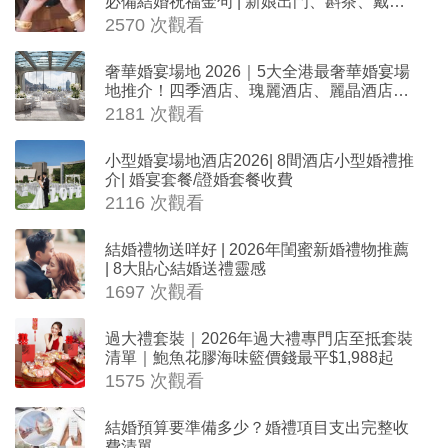
必備結婚祝福金句 | 新娘出門、斟茶、戴金
器時金句
2570 次觀看
奢華婚宴場地 2026｜5大全港最奢華婚宴場
地推介！四季酒店、瑰麗酒店、麗晶酒店、
Cloud 39、合和酒店 打造夢幻氣派婚禮
2181 次觀看
小型婚宴場地酒店2026| 8間酒店小型婚禮推
介| 婚宴套餐/證婚套餐收費
2116 次觀看
結婚禮物送咩好 | 2026年閨蜜新婚禮物推薦
| 8大貼心結婚送禮靈感
1697 次觀看
過大禮套裝｜2026年過大禮專門店至抵套裝
清單｜鮑魚花膠海味籃價錢最平$1,988起
1575 次觀看
結婚預算要準備多少？婚禮項目支出完整收
費清單