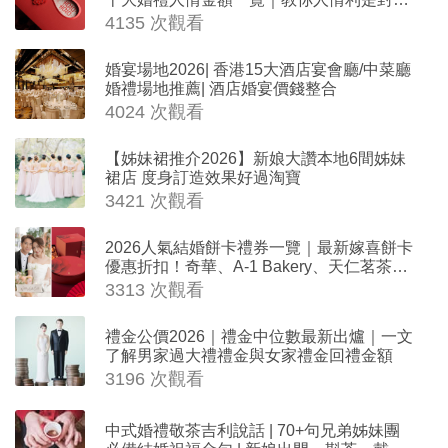
法
4135 次觀看
婚宴場地2026| 香港15大酒店宴會廳/中菜廳
婚禮場地推薦| 酒店婚宴價錢整合
4024 次觀看
【姊妹裙推介2026】新娘大讚本地6間姊妹
裙店 度身訂造效果好過淘寶
3421 次觀看
2026人氣結婚餅卡禮券一覽｜最新嫁喜餅卡
優惠折扣！奇華、A-1 Bakery、天仁茗茶、
ROYCE'、Paul Lafayet、agnès b.
3313 次觀看
禮金公價2026｜禮金中位數最新出爐｜一文
了解男家過大禮禮金與女家禮金回禮金額
3196 次觀看
中式婚禮敬茶吉利說話 | 70+句兄弟姊妹團