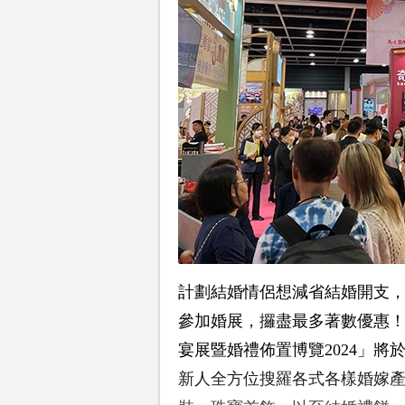
計劃結婚情侶想減省結婚開支，用
參加婚展，攞盡最多著數優惠！
宴展暨婚禮佈置博覽2024」將於
新人全方位搜羅各式各樣婚嫁