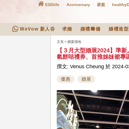
ESD
life
Anniversary
家庭
healthy
WeVow 新人谷
求婚
婚禮籌備
婚禮造型
主頁
>
婚宴場地
【３月大型婚展2024】準
氣餅咭禮券、首推姊妹裙專
撰文: Venus Cheung 於 2024-03
優惠
婚展