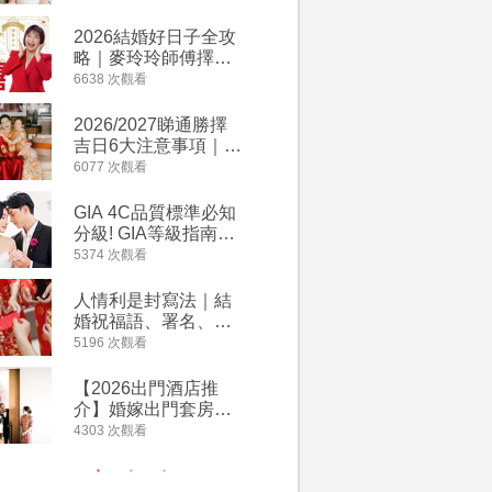
附歌曲連結、持續更
萬有利是
新
忌及吉祥
2026結婚好日子全攻
婚宴場地2
略｜麥玲玲師傅擇宜
15大酒
嫁娶結婚吉日｜一覽
廳婚禮場
6638 次觀看
4127 次觀
2026丙午馬年運程！
婚宴價錢
專業擇日結婚+避開沖
2026/2027睇通勝擇
回禮小禮
煞生肖指南
吉日6大注意事項｜自
宴/婚禮
行擇日攻略！宜嫁娶
意推介｜
6077 次觀看
4117 次觀
結婚吉日、擇日禁
到的客製
忌、相沖生肖一覽
姊妹禮物
GIA 4C品質標準必知
人情公價2
新）
分級! GIA等級指南如
結婚人情
何助你在婚前成為鑽
爐！十大
5374 次觀看
3835 次觀
石達人
額一覽｜
是封寫法
人情利是封寫法｜結
【姊妹裙
婚祝福語、署名、格
新娘大讚
式寫法教學｜中英文
裙店 度身訂造效果好
5196 次觀看
3726 次觀
版結婚賀詞一覽
過淘寶
【2026出門酒店推
禮金公價
介】婚嫁出門套房優
中位數最
惠 | 13間酒店出門套
文了解男
4303 次觀看
3380 次觀
餐及價錢
金與女家
額