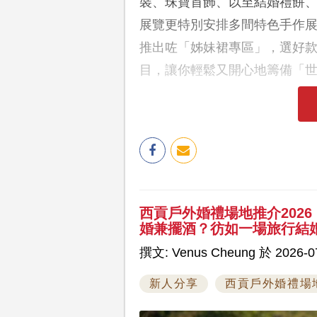
裝、珠寶首飾、以至結婚禮餅
展覽更特別安排多間特色手作
推出咗「姊妹裙專區」，選好
目，讓你輕鬆又開心地籌備「
西貢戶外婚禮場地推介202
婚兼擺酒？彷如一場旅行結
撰文: Venus Cheung 於 2026-07
新人分享
西貢戶外婚禮場