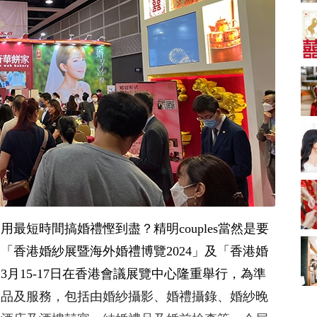
A-1 Bakery、天仁茗
茶、ROYCE'、Paul
中式婚禮敬茶吉利說
Lafayet、agnès b.
話 | 70+句兄弟姊妹團
必備結婚祝福金句 |
2664 次觀看
新娘出門、斟茶、戴
金器時金句
奢華婚宴場地 2026｜
5大全港最奢華婚宴場
地推介！四季酒店、
2048 次觀看
瑰麗酒店、麗晶酒
店、Cloud 39、合和
結婚禮物送咩好 |
酒店 打造夢幻氣派婚
2026年閨蜜新婚禮物
禮
推薦 | 8大貼心結婚送
1790 次觀看
禮靈感
Bridal Shower 7大籌
備指南Q&A丨婚前派
對主題活動、場地佈
1581 次觀看
最短時間搞婚禮慳到盡？精明couples當然是要
置構思丨Bridal
Shower打卡姊妹裝靈
2026室內Pre-
「香港婚紗展暨海外婚禮博覽2024」及「香港婚
感＋特色場地推介
wedding邊間好？9間
3月15-17日在香港會議展覽中心隆重舉行，為準
香港婚紗攝影Studio
1559 次觀看
推介| 婚紗相格調及價
產品及服務，包括由婚紗攝影、婚禮攝錄、婚紗晚
錢