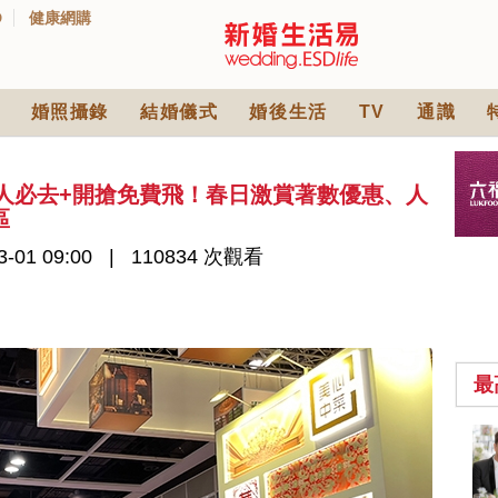
D
健康網購
婚照攝錄
結婚儀式
婚後生活
TV
通識
新人必去+開搶免費飛！春日激賞著數優惠、人
區
-01 09:00
110834 次觀看
最
2026人氣結婚餅卡禮
券一覽｜最新嫁喜餅
卡優惠折扣！奇華、
2842 次觀看