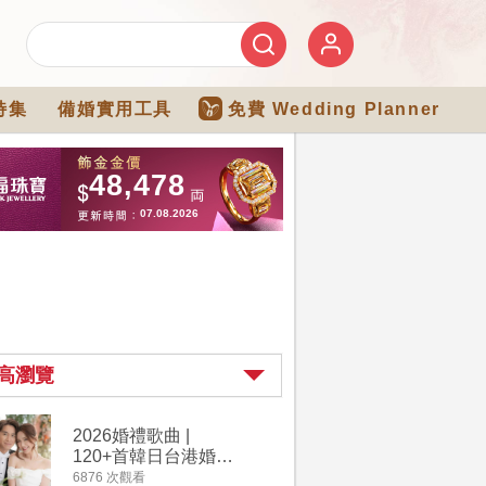
特集
備婚實用工具
免費 Wedding Planner
高瀏覽
2026婚禮歌曲 |
過大禮詳
120+首韓日台港婚禮
｜過大禮
必備結婚歌曲清單 |
用品chec
6876 次觀看
4264 次觀