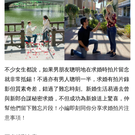
不少女生都說，如果男朋友聰明地在求婚時拍片留念
就非常抵錫！不過亦有男人聰明一半，求婚有拍片錄
影但質素奇差，錯過了難忘時刻。新婚生活易過去曾
與新郎合謀秘密求婚，不但成功為新娘送上驚喜，仲
幫他們留下難忘片段！小編即刻同你分享求婚拍片注
意事項！