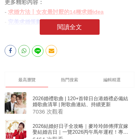
更多精彩內容：
-
求婚方法丨女友最討厭的14種求婚idea
-
完美求婚策劃 讓她Say "I DO!"
閱讀全文
最高瀏覽
熱門搜索
編輯精選
2026婚禮歌曲 | 120+首韓日台港婚禮必備結
婚歌曲清單 | 附歌曲連結、持續更新
7036 次觀看
2026結婚好日子全攻略｜麥玲玲師傅擇宜嫁
娶結婚吉日｜一覽2026丙午馬年運程！專業
擇日結婚+避開沖煞生肖指南