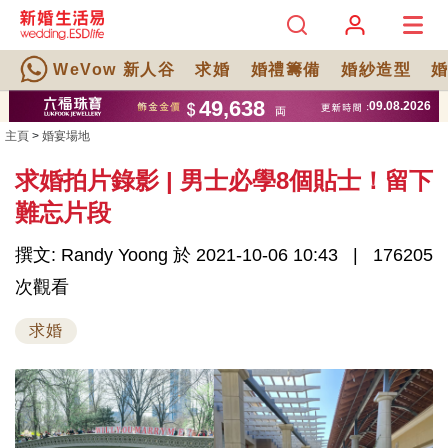
WeVow 新人谷
求婚
婚禮籌備
婚紗造型
主頁
>
婚宴場地
求婚拍片錄影 | 男士必學8個貼士！留下
難忘片段
撰文: Randy Yoong 於 2021-10-06 10:43
176205
次觀看
求婚