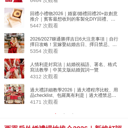
6464 次觀看
回禮小禮物2026｜婚宴/婚禮回禮20+款創意
推介｜賓客最想收到的客製化DIY回禮、姊
妹禮物（持續更新）
5447 次觀看
2026/2027睇通勝擇吉日6大注意事項｜自行
擇日攻略！宜嫁娶結婚吉日、擇日禁忌、相
沖生肖一覽
5354 次觀看
人情利是封寫法｜結婚祝福語、署名、格式
寫法教學｜中英文版結婚賀詞一覽
4312 次觀看
過大禮詳細教學2026｜過大禮程序比較、用
品checklist、包羅萬有利是｜過大禮禁忌及
吉祥說話
4171 次觀看