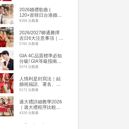
2026丙午馬年運程！
婚宴價錢
專業擇日結婚+避開沖
2026婚禮歌曲 |
【202
煞生肖指南
120+首韓日台港婚禮
介】婚嫁
必備結婚歌曲清單 |
惠 | 1
6350 次觀看
4064 次觀
附歌曲連結、持續更
餐及價錢
新
2026/2027睇通勝擇
回禮小禮
吉日6大注意事項｜自
宴/婚禮
行擇日攻略！宜嫁娶
意推介｜
5782 次觀看
4014 次觀
結婚吉日、擇日禁
到的客製
忌、相沖生肖一覽
姊妹禮物
GIA 4C品質標準必知
人情公價2
新）
分級! GIA等級指南如
結婚人情
何助你在婚前成為鑽
爐！十大
5374 次觀看
3937 次觀
石達人
額一覽｜
是封寫法
人情利是封寫法｜結
【姊妹裙
婚祝福語、署名、格
新娘大讚
式寫法教學｜中英文
裙店 度身訂造效果好
5171 次觀看
3746 次觀
版結婚賀詞一覽
過淘寶
過大禮詳細教學2026
禮金公價
｜過大禮程序比較、
中位數最
用品checklist、包羅
文了解男
4320 次觀看
3607 次觀
萬有利是｜過大禮禁
金與女家
忌及吉祥說話
額