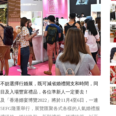
新娘出門、斟茶、戴
金器時金句
奢華婚宴場地 2026｜
5大全港最奢華婚宴場
地推介！四季酒店、
2312 次觀看
瑰麗酒店、麗晶酒
店、Cloud 39、合和
2026人氣結婚餅卡禮
酒店 打造夢幻氣派婚
券一覽｜最新嫁喜餅
禮
卡優惠折扣！奇華、
2312 次觀看
A-1 Bakery、天仁茗
茶、ROYCE'、Paul
過大禮套裝｜2026年
Lafayet、agnès b.
過大禮專門店至抵套
裝清單｜鮑魚花膠海
1764 次觀看
味籃價錢最平$1,988
起
2026室內Pre-
wedding邊間好？9間
香港婚紗攝影Studio
1721 次觀看
，不妨選擇行婚展，既可減省婚禮開支和時間，同
推介| 婚紗相格調及價
錢
結婚禮物送咩好 |
節目及入場豐富禮品，各位準新人一定要去！
2026年閨蜜新婚禮物
及「香港婚宴博覽2022」將於11月4至6日，一連
推薦 | 8大貼心結婚送
1541 次觀看
禮靈感
5EFG隆重舉行，展覽匯聚各式各樣的人氣婚禮服