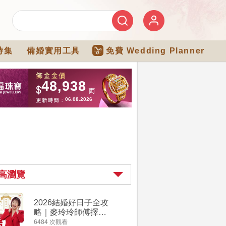
特集
備婚實用工具
免費 Wedding Planner
高瀏覽
2026結婚好日子全攻
婚宴場地2
略｜麥玲玲師傅擇宜
15大酒
嫁娶結婚吉日｜一覽
廳婚禮場
6484 次觀看
4274 次觀