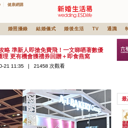
D
健康網購
婚照攝錄
結婚儀式
婚後生活
TV
通識
婚展攻略 準新人即搶免費飛！一文睇哂著數優
護理 更有機會獲禮券回贈＋即食燕窩
-21 11:35
21458 次觀看
最
中式婚禮敬茶吉利說
話 | 70+句兄弟姊妹團
必備結婚祝福金句 |
2565 次觀看