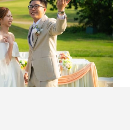
｜想避開千篇一律的酒店婚禮，又想兼具儀式感與
？以下這個鮮為人知道的隱世婚禮場地「西貢滘西