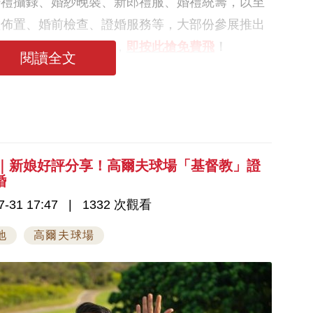
婚禮攝錄、婚紗晚裝、新郎禮服、婚禮統籌，以至
禮佈置、婚前檢查、證婚服務等，大部份參展推出
宜！計劃結婚的準新人，
即按此搶免費飛
！
閱讀全文
6｜新娘好評分享！高爾夫球場「基督教」證
婚
-31 17:47
1332 次觀看
地
高爾夫球場