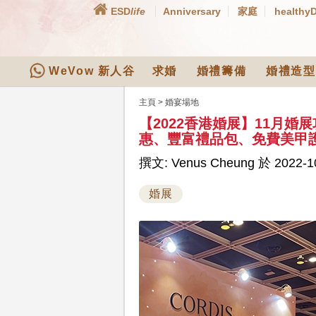
ESD
life
Anniversary
家庭
healthy
WeVow 新人谷
求婚
婚禮籌備
婚禮造型
主頁
>
婚宴場地
【2022香港婚展】11月
惠、豐富禮品包、免費美甲
撰文: Venus Cheung 於 2022-10
婚展