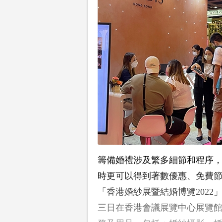
籌備婚禮涉及繁多細節和程序
時更可以得到著數優惠、免費
「香港婚紗展暨結婚博覽2022」
三日在香港會議展覽中心展覽館