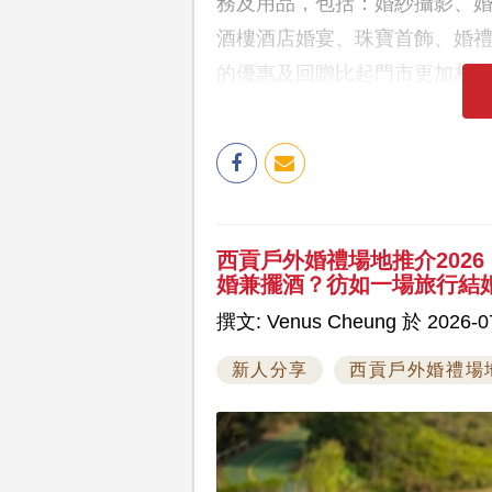
務及用品，包括：婚紗攝影、
酒樓酒店婚宴、珠寶首飾、婚
的優惠及回贈比起門市更加相
西貢戶外婚禮場地推介202
婚兼擺酒？彷如一場旅行結
撰文: Venus Cheung 於 2026-07
新人分享
西貢戶外婚禮場