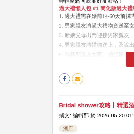
輕輕鬆鬆向親朋好友派帖！
過大禮懶人包 #1 簡化版過大禮
1. 過大禮需在婚前14-60天
2. 男家親友將過大禮物資送
3. 新娘父母出門迎接男家親
4. 男家親友將禮物送上，及說
6. 準新郎進入女家，拍照留
Bridal shower攻略丨精
撰文: 編輯部 於 2026-05-20 01:
酒店