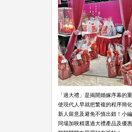
「過大禮」是揭開婚嫁序幕的
使現代人早就把繁複的程序簡
新人留意及避免不慎出錯！小
同場加映精選過大禮產品及優