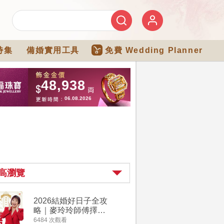
特集
備婚實用工具
免費 Wedding Planner
高瀏覽
2026結婚好日子全攻
婚宴場地2
略｜麥玲玲師傅擇宜
15大酒
嫁娶結婚吉日｜一覽
廳婚禮場
6484 次觀看
4274 次觀