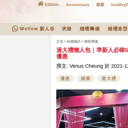
ESD
life
Anniversary
家庭
healthy
WeVow 新人谷
求婚
婚禮籌備
婚禮造型
主頁
>
結婚儀式
>
婚前禮儀
過大禮懶人包｜準新人必睇
優惠
撰文: Venus Cheung 於 2021-12
優惠
婚展
過大禮