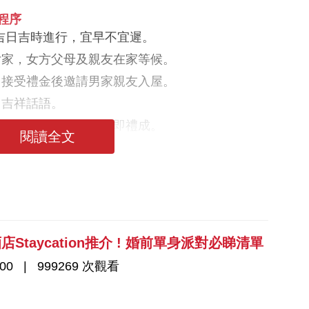
程序
前擇吉日吉時進行，宜早不宜遲。
至女家，女方父母及親友在家等候。
友，接受禮金後邀請男家親友入屋。
出吉祥話語。
念，女家將回禮送回男家即禮成。
閱讀全文
選酒店Staycation推介 ! 婚前單身派對必睇清單
00
999269 次觀看