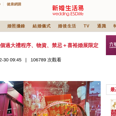
D
健康網購
婚照攝錄
結婚儀式
婚後生活
TV
通識
5個過大禮程序、物資、禁忌＋喜裕婚展限定
-30 09:45
106789 次觀看
最
中式婚禮敬茶吉利說
話 | 70+句兄弟姊妹團
必備結婚祝福金句 |
2565 次觀看