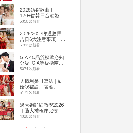
2026丙午馬年運程！
婚宴價錢
專業擇日結婚+避開沖
2026婚禮歌曲 |
【202
煞生肖指南
120+首韓日台港婚禮
介】婚嫁
必備結婚歌曲清單 |
惠 | 1
6350 次觀看
4064 次觀
附歌曲連結、持續更
餐及價錢
新
2026/2027睇通勝擇
回禮小禮
吉日6大注意事項｜自
宴/婚禮
行擇日攻略！宜嫁娶
意推介｜
5782 次觀看
4014 次觀
結婚吉日、擇日禁
到的客製
忌、相沖生肖一覽
姊妹禮物
GIA 4C品質標準必知
人情公價2
新）
分級! GIA等級指南如
結婚人情
何助你在婚前成為鑽
爐！十大
5374 次觀看
3937 次觀
石達人
額一覽｜
是封寫法
人情利是封寫法｜結
【姊妹裙
婚祝福語、署名、格
新娘大讚
式寫法教學｜中英文
裙店 度身訂造效果好
5171 次觀看
3746 次觀
版結婚賀詞一覽
過淘寶
過大禮詳細教學2026
禮金公價
｜過大禮程序比較、
中位數最
用品checklist、包羅
文了解男
4320 次觀看
3607 次觀
萬有利是｜過大禮禁
金與女家
忌及吉祥說話
額