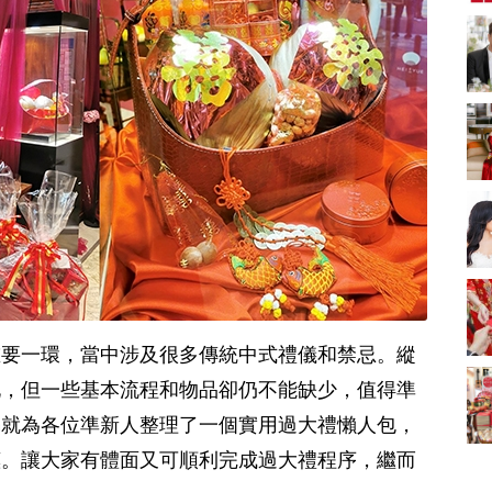
新娘出門、斟茶、戴
金器時金句
奢華婚宴場地 2026｜
5大全港最奢華婚宴場
地推介！四季酒店、
2312 次觀看
瑰麗酒店、麗晶酒
店、Cloud 39、合和
2026人氣結婚餅卡禮
酒店 打造夢幻氣派婚
券一覽｜最新嫁喜餅
禮
卡優惠折扣！奇華、
2312 次觀看
A-1 Bakery、天仁茗
茶、ROYCE'、Paul
過大禮套裝｜2026年
Lafayet、agnès b.
過大禮專門店至抵套
裝清單｜鮑魚花膠海
1764 次觀看
味籃價錢最平$1,988
起
2026室內Pre-
wedding邊間好？9間
香港婚紗攝影Studio
1721 次觀看
重要一環，當中涉及很多傳統中式禮儀和禁忌。縱
推介| 婚紗相格調及價
錢
結婚禮物送咩好 |
化，但一些基本流程和物品卻仍不能缺少，值得準
2026年閨蜜新婚禮物
編就為各位準新人整理了一個實用過大禮懶人包，
推薦 | 8大貼心結婚送
1541 次觀看
禮靈感
惠。讓大家有體面又可順利完成過大禮程序，繼而