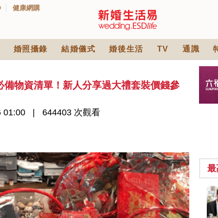
D
健康網購
婚照攝錄
結婚儀式
婚後生活
TV
通識
必備物資清單！新人分享過大禮套裝價錢參
 01:00
644403 次觀看
最
2026人氣結婚餅卡禮
券一覽｜最新嫁喜餅
卡優惠折扣！奇華、
2842 次觀看