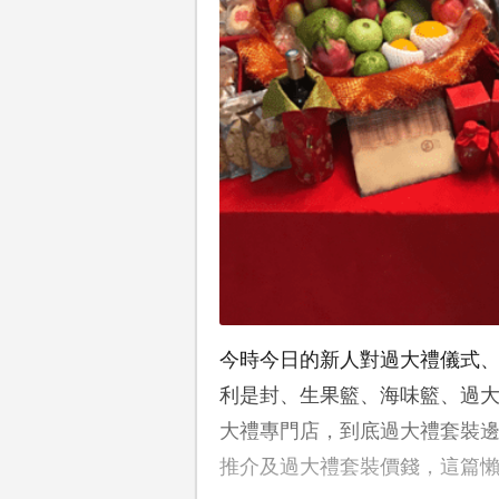
今時今日的新人對過大禮儀式
利是封、生果籃、海味籃、過
大禮專門店，到底過大禮套裝
推介及過大禮套裝價錢，這篇