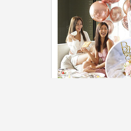
結婚象徵人生另一階段的展開，當然
式告別單身。藉著婚前的單身
間的獨特回憶。酒店絕對是舉行Br
Like之餘，又能夠享受Spa