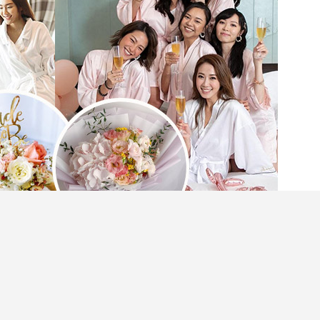
要隆重其事以婚前派對（Bridal Shower）正
派對，準新娘可以和一眾姊妹盡情狂歡，留下閨蜜
idal Shower是最佳選址，可以讓大家打卡呃
以及美食丶好好放鬆身心。很多酒店都特意推出了專