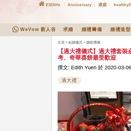
ESD
life
Anniversary
家庭
healthy
WeVow 新人谷
求婚
婚禮籌備
婚禮造型
主頁
>
結婚儀式
>
婚前禮儀
【過大禮儀式】過大禮套裝
考、奇華喜餅最受歡迎
撰文: Edith Yuen 於 2020-03-06
過大禮