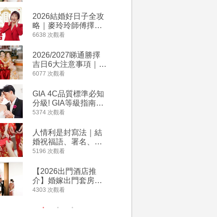
附歌曲連結、持續更
萬有利是
新
忌及吉祥
2026結婚好日子全攻
婚宴場地2
略｜麥玲玲師傅擇宜
15大酒
嫁娶結婚吉日｜一覽
廳婚禮場
6638 次觀看
4127 次觀
2026丙午馬年運程！
婚宴價錢
專業擇日結婚+避開沖
2026/2027睇通勝擇
回禮小禮
煞生肖指南
吉日6大注意事項｜自
宴/婚禮
行擇日攻略！宜嫁娶
意推介｜
6077 次觀看
4117 次觀
結婚吉日、擇日禁
到的客製
忌、相沖生肖一覽
姊妹禮物
GIA 4C品質標準必知
人情公價2
新）
分級! GIA等級指南如
結婚人情
何助你在婚前成為鑽
爐！十大
5374 次觀看
3835 次觀
石達人
額一覽｜
是封寫法
人情利是封寫法｜結
【姊妹裙
婚祝福語、署名、格
新娘大讚
式寫法教學｜中英文
裙店 度身訂造效果好
5196 次觀看
3726 次觀
版結婚賀詞一覽
過淘寶
【2026出門酒店推
禮金公價
介】婚嫁出門套房優
中位數最
惠 | 13間酒店出門套
文了解男
4303 次觀看
3380 次觀
餐及價錢
金與女家
額