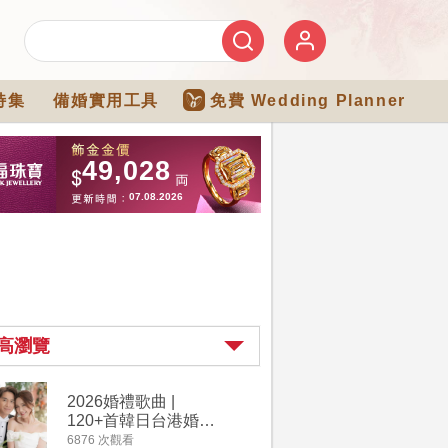
特集
備婚實用工具
免費 Wedding Planner
高瀏覽
2026婚禮歌曲 |
過大禮詳
120+首韓日台港婚禮
｜過大禮
必備結婚歌曲清單 |
用品chec
6876 次觀看
4264 次觀