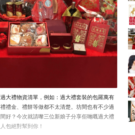
A-1 Bakery、天仁茗
茶、ROYCE'、Paul
中式婚禮敬茶吉利說
Lafayet、agnès b.
話 | 70+句兄弟姊妹團
必備結婚祝福金句 |
2664 次觀看
新娘出門、斟茶、戴
金器時金句
奢華婚宴場地 2026｜
5大全港最奢華婚宴場
地推介！四季酒店、
2048 次觀看
瑰麗酒店、麗晶酒
店、Cloud 39、合和
結婚禮物送咩好 |
酒店 打造夢幻氣派婚
2026年閨蜜新婚禮物
禮
推薦 | 8大貼心結婚送
1790 次觀看
禮靈感
Bridal Shower 7大籌
備指南Q&A丨婚前派
對主題活動、場地佈
1581 次觀看
、過大禮物資清單，例如：過大禮套裝的包羅萬有
置構思丨Bridal
Shower打卡姊妹裝靈
2026室內Pre-
大禮禮金、禮餅等做都不太清楚。坊間也有不少過
感＋特色場地推介
wedding邊間好？9間
邊間好？今次就請嚟三位新娘子分享佢哋嘅過大禮
香港婚紗攝影Studio
1559 次觀看
推介| 婚紗相格調及價
懶人包絕對幫到你！
錢