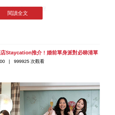
好！中式婚禮習俗要做足
閱讀全文
選酒店Staycation推介 ! 婚前單身派對必睇清單
00
999925 次觀看