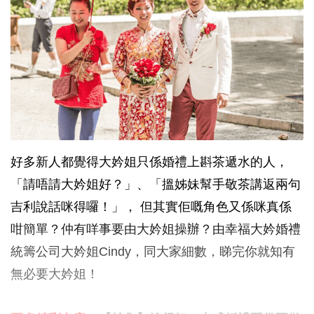
好多新人都覺得大妗姐只係婚禮上斟茶遞水的人，
「請唔請大妗姐好？」、「搵姊妹幫手敬茶講返兩句
吉利說話咪得囉！」， 但其實佢嘅角色又係咪真係
咁簡單？仲有咩事要由大妗姐操辦？由幸福大妗婚禮
統籌公司大妗姐Cindy，同大家細數，睇完你就知有
無必要大妗姐！