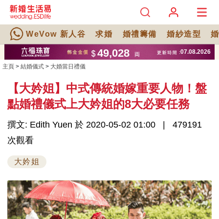
WeVow 新人谷
求婚
婚禮籌備
婚紗造型
主頁
>
結婚儀式
>
大婚當日禮儀
【大妗姐】中式傳統婚嫁重要人物！盤
點婚禮儀式上大妗姐的8大必要任務
撰文: Edith Yuen 於 2020-05-02 01:00
479191
次觀看
大妗姐