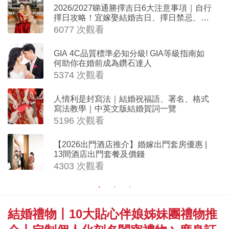
2026/2027睇通勝擇吉日6大注意事項｜自行
擇日攻略！宜嫁娶結婚吉日、擇日禁忌、相
沖生肖一覽
6077 次觀看
GIA 4C品質標準必知分級! GIA等級指南如
何助你在婚前成為鑽石達人
5374 次觀看
人情利是封寫法｜結婚祝福語、署名、格式
寫法教學｜中英文版結婚賀詞一覽
5196 次觀看
【2026出門酒店推介】婚嫁出門套房優惠 |
13間酒店出門套餐及價錢
4303 次觀看
結婚禮物丨10大貼心伴娘姊妹團禮物推