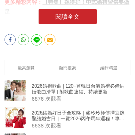
更多精彩內容：
【特集】嫁得好！中式婚禮習俗要做
足
閱讀全文
最高瀏覽
熱門搜索
編輯精選
2026婚禮歌曲 | 120+首韓日台港婚禮必備結
婚歌曲清單 | 附歌曲連結、持續更新
6876 次觀看
2026結婚好日子全攻略｜麥玲玲師傅擇宜嫁
娶結婚吉日｜一覽2026丙午馬年運程！專業
擇日結婚+避開沖煞生肖指南
6638 次觀看