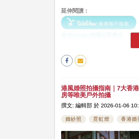
延伸閱讀：
本地Studio婚攝公司推介
港風婚照拍攝指南｜7大香
房等唯美戶外拍攝
撰文: 編輯部 於 2026-01-06 10:
婚紗照
霓虹燈
香港婚