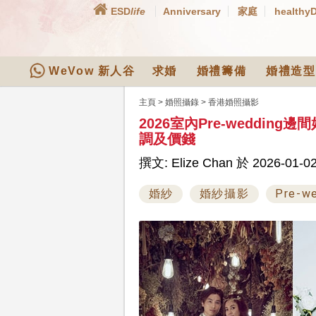
ESD
life
Anniversary
家庭
healthy
WeVow 新人谷
求婚
婚禮籌備
婚禮造型
主頁
>
婚照攝錄
>
香港婚照攝影
2026室內Pre-wedding
調及價錢
撰文: Elize Chan 於 2026-01-02
婚紗
婚紗攝影
Pre-w