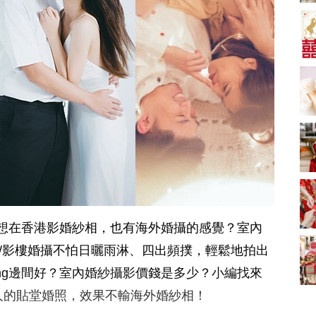
婚套餐收費
中式婚禮敬茶吉利說
話 | 70+句兄弟姊妹團
必備結婚祝福金句 |
2243 次觀看
新娘出門、斟茶、戴
金器時金句
奢華婚宴場地 2026｜
5大全港最奢華婚宴場
地推介！四季酒店、
2104 次觀看
瑰麗酒店、麗晶酒
店、Cloud 39、合和
結婚預算要準備多
酒店 打造夢幻氣派婚
少？婚禮項目支出完
禮
整收費清單
1605 次觀看
Bridal Shower 7大籌
備指南Q&A丨婚前派
對主題活動、場地佈
1516 次觀看
攻略】想在香港影婚紗相，也有海外婚攝的感覺？室內
置構思丨Bridal
Shower打卡姊妹裝靈
過大禮套裝｜2026年
io/影樓婚攝不怕日曬雨淋、四出頻撲，輕鬆地拍出
感＋特色場地推介
過大禮專門店至抵套
ding邊間好？室內婚紗攝影價錢是多少？小編找來
裝清單｜鮑魚花膠海
1513 次觀看
味籃價錢最平$1,988
同新人的貼堂婚照，效果不輸海外婚紗相！
起