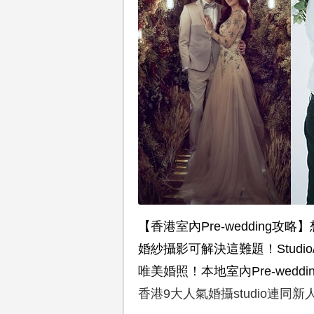
【香港室內Pre-wedding
婚紗攝影可解決這難題！Stud
唯美婚照！本地室內Pre-wed
香港9大人氣婚攝studio連