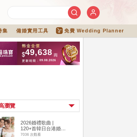
特集
備婚實用工具
免費 Wedding Planner
高瀏覽
2026婚禮歌曲 |
【202
120+首韓日台港婚禮
介】婚嫁
必備結婚歌曲清單 |
惠 | 1
7036 次觀看
4111 次觀