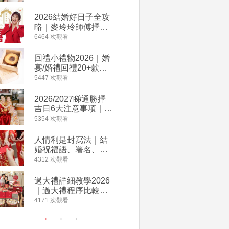
附歌曲連結、持續更
餐及價錢
新
2026結婚好日子全攻
人情公價2
略｜麥玲玲師傅擇宜
結婚人情
嫁娶結婚吉日｜一覽
爐！十大
6464 次觀看
4023 次觀
2026丙午馬年運程！
額一覽｜
專業擇日結婚+避開沖
是封寫法
回禮小禮物2026｜婚
婚宴場地2
煞生肖指南
宴/婚禮回禮20+款創
15大酒
意推介｜賓客最想收
廳婚禮場
5447 次觀看
3898 次觀
到的客製化DIY回禮、
婚宴價錢
姊妹禮物（持續更
2026/2027睇通勝擇
2026
新）
吉日6大注意事項｜自
券一覽｜
行擇日攻略！宜嫁娶
卡優惠折
5354 次觀看
3640 次觀
結婚吉日、擇日禁
A-1 Ba
忌、相沖生肖一覽
茶、ROY
人情利是封寫法｜結
【姊妹裙
Lafayet
婚祝福語、署名、格
新娘大讚
式寫法教學｜中英文
裙店 度身訂造效果好
4312 次觀看
3310 次觀
版結婚賀詞一覽
過淘寶
過大禮詳細教學2026
禮金公價
｜過大禮程序比較、
中位數最
用品checklist、包羅
文了解男
4171 次觀看
3042 次觀
萬有利是｜過大禮禁
金與女家
忌及吉祥說話
額