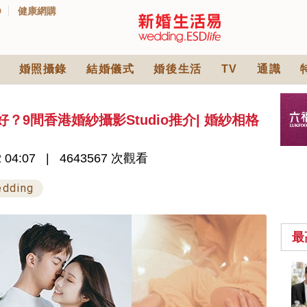
D
健康網購
婚照攝錄
結婚儀式
婚後生活
TV
通識
邊間好？9間香港婚紗攝影Studio推介| 婚紗相格
 04:07
4643567 次觀看
edding
最
小型婚宴場地酒店
2026| 8間酒店小型婚
禮推介| 婚宴套餐/證
2430 次觀看