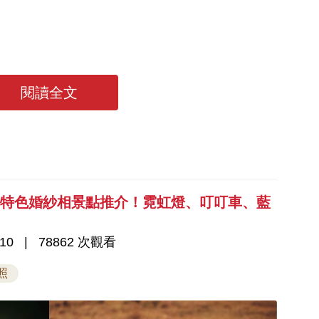
閱讀全文
港特色婚紗相景點推介！霓虹燈、叮叮車、藍
10
78862 次觀看
照