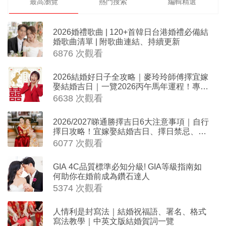
最高瀏覽
熱門搜索
編輯精選
2026婚禮歌曲 | 120+首韓日台港婚禮必備結
婚歌曲清單 | 附歌曲連結、持續更新
6876 次觀看
2026結婚好日子全攻略｜麥玲玲師傅擇宜嫁
娶結婚吉日｜一覽2026丙午馬年運程！專業
擇日結婚+避開沖煞生肖指南
6638 次觀看
2026/2027睇通勝擇吉日6大注意事項｜自行
擇日攻略！宜嫁娶結婚吉日、擇日禁忌、相
沖生肖一覽
6077 次觀看
GIA 4C品質標準必知分級! GIA等級指南如
何助你在婚前成為鑽石達人
5374 次觀看
人情利是封寫法｜結婚祝福語、署名、格式
寫法教學｜中英文版結婚賀詞一覽