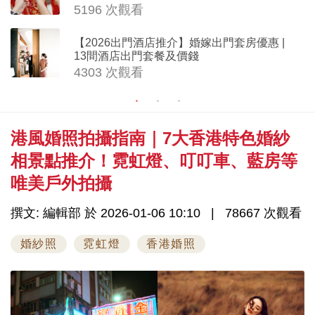
5196 次觀看
【2026出門酒店推介】婚嫁出門套房優惠 |
13間酒店出門套餐及價錢
4303 次觀看
港風婚照拍攝指南｜7大香港特色婚紗
相景點推介！霓虹燈、叮叮車、藍房等
唯美戶外拍攝
撰文: 編輯部 於 2026-01-06 10:10
78667 次觀看
婚紗照
霓虹燈
香港婚照