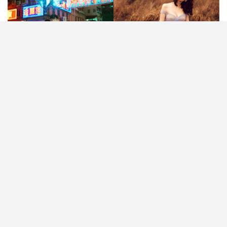
【#香港特色婚紗相景點】談到婚紗攝影，越來越多
新人，甚至是外國新人都會選擇以「港風」為主題，
捕捉屬於香港獨有的懷舊與浪漫氛圍！無論是閃爍的
霓虹燈牌、緩緩駛過的叮叮車，還是小清新藍屋建
築，這些極具本地特色的場景，不僅充滿懷舊情懷，
更能為婚照增添一份獨特的文化韻味。小編就為你精
選了七個最具香港風情的婚紗攝影熱點，讓你在熟悉