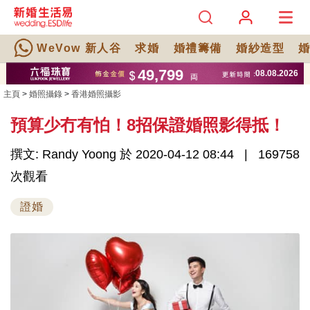
WeVow 新人谷
求婚
婚禮籌備
婚紗造型
主頁
>
婚照攝錄
>
香港婚照攝影
預算少冇有怕！8招保證婚照影得抵！
撰文: Randy Yoong 於 2020-04-12 08:44
169758
次觀看
證婚