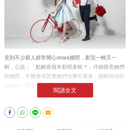
見到不少新人經常開心share婚照，影完一輯又一
輯，心諗：「點解肯揼本影咁多輯？」仔細留意她們
的婚照，不難發現其實她們洗費不算多，隨時同你的
budget一樣！立即公開箇中竅妙！
閱讀全文