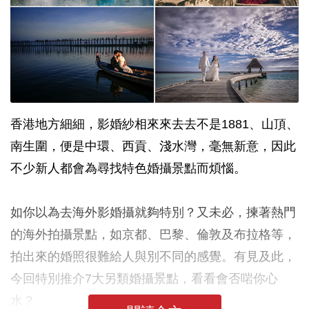
香港地方細細，影婚紗相來來去去不是1881、山頂、
南生圍，便是中環、西貢、淺水灣，毫無新意，因此
不少新人都會為尋找特色婚攝景點而煩惱。
如你以為去海外影婚攝就夠特別？又未必，揀著熱門
的海外拍攝景點，如京都、巴黎、倫敦及布拉格等，
拍出來的婚照很難給人與別不同的感覺。有見及此，
今回特別推介7大另類婚攝景點，看看會否啱你心
水？