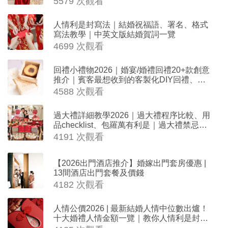
5579 次觀看
人情利是封寫法｜結婚祝福語、署名、格式
寫法教學｜中英文版結婚賀詞一覽
4699 次觀看
回禮小禮物2026｜婚宴/婚禮回禮20+款創意
推介｜賓客最想收到的客製化DIY回禮、姊
妹禮物（持續更新）
4588 次觀看
過大禮詳細教學2026｜過大禮程序比較、用
品checklist、包羅萬有利是｜過大禮禁忌及
吉祥說話
4191 次觀看
【2026出門酒店推介】婚嫁出門套房優惠 |
13間酒店出門套餐及價錢
4182 次觀看
人情公價2026 | 最新結婚人情中位數出爐！
十大婚禮人情金額一覽｜教你人情利是封寫
法