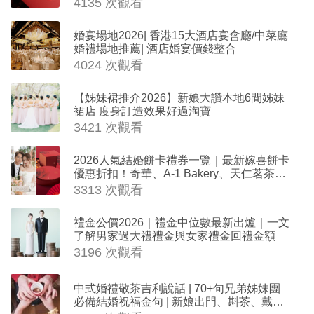
4135 次觀看
婚宴場地2026| 香港15大酒店宴會廳/中菜廳
婚禮場地推薦| 酒店婚宴價錢整合
4024 次觀看
【姊妹裙推介2026】新娘大讚本地6間姊妹
裙店 度身訂造效果好過淘寶
3421 次觀看
2026人氣結婚餅卡禮券一覽｜最新嫁喜餅卡
優惠折扣！奇華、A-1 Bakery、天仁茗茶、
ROYCE'、Paul Lafayet、agnès b.
3313 次觀看
禮金公價2026｜禮金中位數最新出爐｜一文
了解男家過大禮禮金與女家禮金回禮金額
3196 次觀看
中式婚禮敬茶吉利說話 | 70+句兄弟姊妹團
必備結婚祝福金句 | 新娘出門、斟茶、戴金