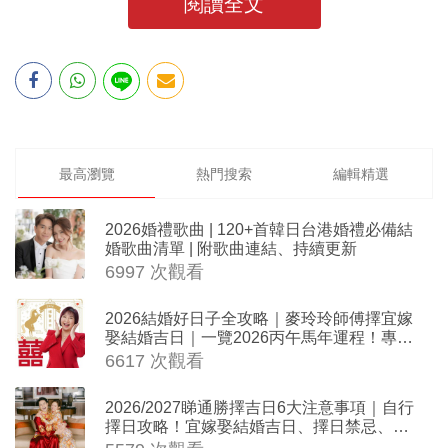
閱讀全文
最高瀏覽
熱門搜索
編輯精選
2026婚禮歌曲 | 120+首韓日台港婚禮必備結
婚歌曲清單 | 附歌曲連結、持續更新
6997 次觀看
2026結婚好日子全攻略｜麥玲玲師傅擇宜嫁
娶結婚吉日｜一覽2026丙午馬年運程！專業
擇日結婚+避開沖煞生肖指南
6617 次觀看
2026/2027睇通勝擇吉日6大注意事項｜自行
擇日攻略！宜嫁娶結婚吉日、擇日禁忌、相
沖生肖一覽