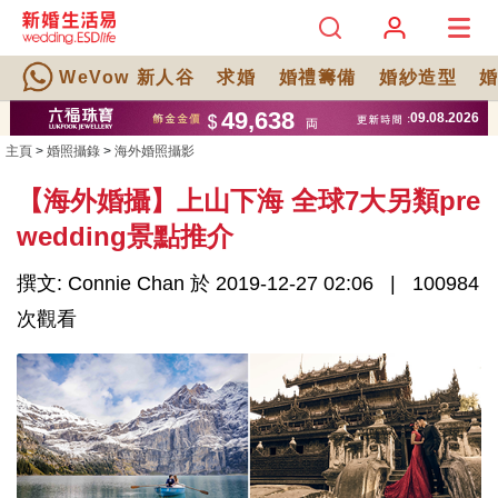
WeVow 新人谷
求婚
婚禮籌備
婚紗造型
主頁
>
婚照攝錄
>
海外婚照攝影
【海外婚攝】上山下海 全球7大另類pre
wedding景點推介
撰文: Connie Chan 於 2019-12-27 02:06
100984
次觀看