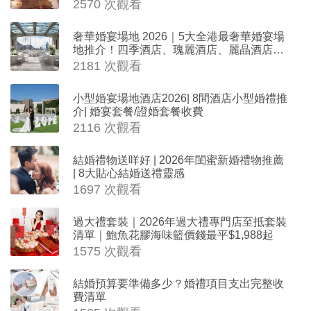
器時金句
2570 次觀看
奢華婚宴場地 2026｜5大全港最奢華婚宴場
地推介！四季酒店、瑰麗酒店、麗晶酒店、
Cloud 39、合和酒店 打造夢幻氣派婚禮
2181 次觀看
小型婚宴場地酒店2026| 8間酒店小型婚禮推
介| 婚宴套餐/證婚套餐收費
2116 次觀看
結婚禮物送咩好 | 2026年閨蜜新婚禮物推薦
| 8大貼心結婚送禮靈感
1697 次觀看
過大禮套裝｜2026年過大禮專門店至抵套裝
清單｜鮑魚花膠海味籃價錢最平$1,988起
1575 次觀看
結婚預算要準備多少？婚禮項目支出完整收
費清單