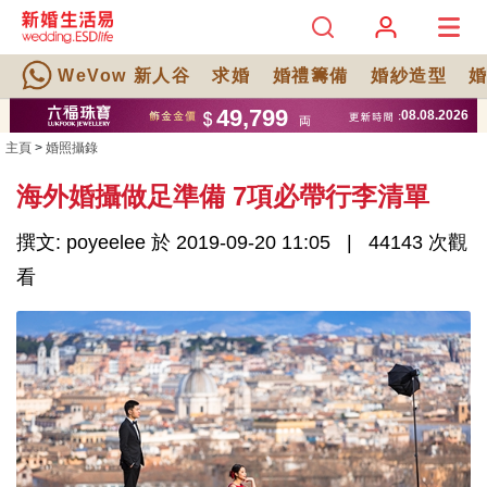
WeVow 新人谷
求婚
婚禮籌備
婚紗造型
主頁
>
婚照攝錄
海外婚攝做足準備 7項必帶行李清單
撰文: poyeelee 於 2019-09-20 11:05
44143 次觀
看