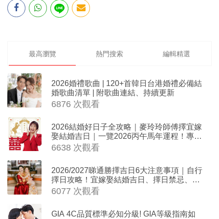
最高瀏覽
熱門搜索
編輯精選
2026婚禮歌曲 | 120+首韓日台港婚禮必備結
婚歌曲清單 | 附歌曲連結、持續更新
6876 次觀看
2026結婚好日子全攻略｜麥玲玲師傅擇宜嫁
娶結婚吉日｜一覽2026丙午馬年運程！專業
擇日結婚+避開沖煞生肖指南
6638 次觀看
2026/2027睇通勝擇吉日6大注意事項｜自行
擇日攻略！宜嫁娶結婚吉日、擇日禁忌、相
沖生肖一覽
6077 次觀看
GIA 4C品質標準必知分級! GIA等級指南如