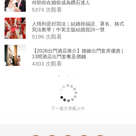
何助你在婚前成為鑽石達人
5374 次觀看
人情利是封寫法｜結婚祝福語、署名、格式
寫法教學｜中英文版結婚賀詞一覽
5196 次觀看
【2026出門酒店推介】婚嫁出門套房優惠 |
13間酒店出門套餐及價錢
4303 次觀看
【新娘婚前護膚程序】6大肌膚保養、
面部護理方法解決肌膚問題 | 護膚品及
皮膚護理療程推介
撰文: Elize Chan 於 2026-06-01 02:00
187012
次觀看