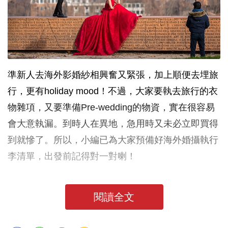
準新人去海外影婚紗相興奮又緊張，加上順便去埋旅
行，更有
holiday mood
！不過，大家要執去旅行的衣
物雜項，又要準備
Pre-wedding
的物資，實在很容易
會大意執漏。到時人在異地，急用時又未必立即買得
到就慘了。所以，小編已為大家預備好海外婚攝執行
李清單，出發前記得對一對喇！
閱讀全文