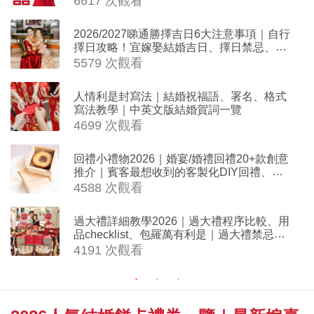
6617 次觀看
2026/2027睇通勝擇吉日6大注意事項｜自行
擇日攻略！宜嫁娶結婚吉日、擇日禁忌、相
沖生肖一覽
5579 次觀看
人情利是封寫法｜結婚祝福語、署名、格式
寫法教學｜中英文版結婚賀詞一覽
4699 次觀看
回禮小禮物2026｜婚宴/婚禮回禮20+款創意
推介｜賓客最想收到的客製化DIY回禮、姊
妹禮物（持續更新）
4588 次觀看
過大禮詳細教學2026｜過大禮程序比較、用
品checklist、包羅萬有利是｜過大禮禁忌及
吉祥說話
4191 次觀看