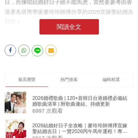
日，而揀啱結婚好日子絕不能馬虎，當然要參考由香
港著名堪輿學家麥玲玲師傅分享的2025宜嫁娶結婚吉
日啦！
閱讀全文
最高瀏覽
熱門搜索
編輯精選
2026婚禮歌曲 | 120+首韓日台港婚禮必備結
婚歌曲清單 | 附歌曲連結、持續更新
6997 次觀看
2026結婚好日子全攻略｜麥玲玲師傅擇宜嫁
娶結婚吉日｜一覽2026丙午馬年運程！專業
擇日結婚+避開沖煞生肖指南