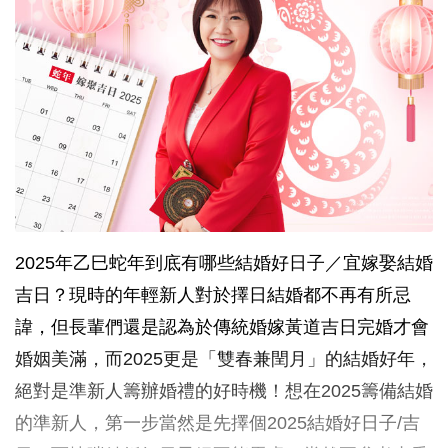
2025年乙巳蛇年到底有哪些結婚好日子／宜嫁娶結婚
吉日？現時的年輕新人對於擇日結婚都不再有所忌
諱，但長輩們還是認為於傳統婚嫁黃道吉日完婚才會
婚姻美滿，而2025更是「雙春兼閏月」的結婚好年，
絕對是準新人籌辦婚禮的好時機！想在2025籌備結婚
的準新人，第一步當然是先擇個2025結婚好日子/吉