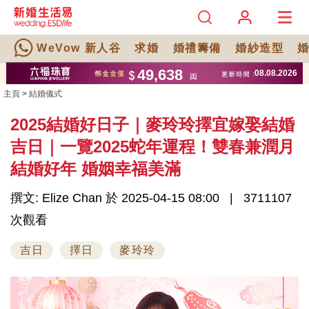
WeVow 新人谷
求婚
婚禮籌備
婚紗造型
主頁
>
結婚儀式
2025結婚好日子｜麥玲玲擇宜嫁娶結婚
吉日｜一覽2025蛇年運程！雙春兼潤月
結婚好年 婚姻幸福美滿
撰文: Elize Chan 於 2025-04-15 08:00
3711107
次觀看
吉日
擇日
麥玲玲