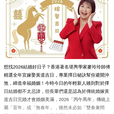
想找2026結婚好日子？香港著名堪輿學家麥玲玲師傅
精選全年宜嫁娶黃道吉日，專業擇日秘訣幫你避開沖
煞，締造幸福婚姻！今時今日的年輕新人雖則對於擇
日結婚都不太忌諱，但長輩們還是認為於傳統婚嫁黃
道吉日完婚才會婚姻美滿，2026「丙午馬年」傳統上
屬「盲年」或「無春年」，雖然未必如「雙春兼閏