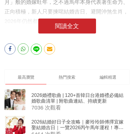
月」般的婚嫁旺年，之不過馬年本身代表著生命力、
正向積極，新人只要揀啱結婚吉日、避開沖煞生肖，
2026年仍然都是充滿祝福的好年份！
閱讀全文
最高瀏覽
熱門搜索
編輯精選
2026婚禮歌曲 | 120+首韓日台港婚禮必備結
婚歌曲清單 | 附歌曲連結、持續更新
7036 次觀看
2026結婚好日子全攻略｜麥玲玲師傅擇宜嫁
娶結婚吉日｜一覽2026丙午馬年運程！專業
擇日結婚+避開沖煞生肖指南