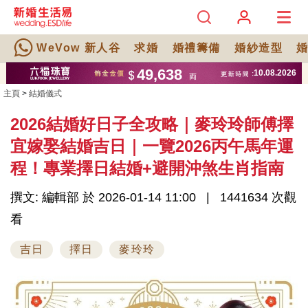
WeVow 新人谷
求婚
婚禮籌備
婚紗造型
主頁
>
結婚儀式
2026結婚好日子全攻略｜麥玲玲師傅擇
宜嫁娶結婚吉日｜一覽2026丙午馬年運
程！專業擇日結婚+避開沖煞生肖指南
撰文: 編輯部 於 2026-01-14 11:00
1441634 次觀
看
吉日
擇日
麥玲玲