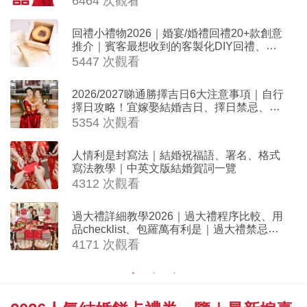
6464 次觀看
回禮小禮物2026｜婚宴/婚禮回禮20+款創意
推介｜賓客最想收到的客製化DIY回禮、姊
妹禮物（持續更新）
5447 次觀看
2026/2027睇通勝擇吉日6大注意事項｜自行
擇日攻略！宜嫁娶結婚吉日、擇日禁忌、相
沖生肖一覽
5354 次觀看
人情利是封寫法｜結婚祝福語、署名、格式
寫法教學｜中英文版結婚賀詞一覽
4312 次觀看
過大禮詳細教學2026｜過大禮程序比較、用
品checklist、包羅萬有利是｜過大禮禁忌及
吉祥說話
4171 次觀看