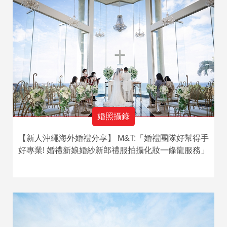
婚照攝錄
【新人沖繩海外婚禮分享】 M&T:「婚禮團隊好幫得手
好專業! 婚禮新娘婚紗新郎禮服拍攝化妝一條龍服務」