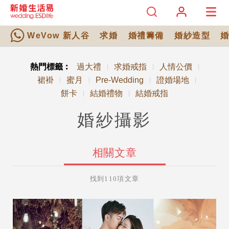
WeVow 新人谷
求婚
婚禮籌備
婚紗造型
熱門標籤︰
過大禮
求婚戒指
人情公價
|
|
|
裙褂
蜜月
Pre-Wedding
證婚場地
|
|
|
|
餅卡
結婚禮物
結婚戒指
|
|
婚紗攝影
相關文章
找到110項文章