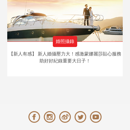
婚照攝錄
【新人有感】 新人婚攝壓力大！感激蒙娜麗莎貼心服務
助好好紀錄重要大日子！