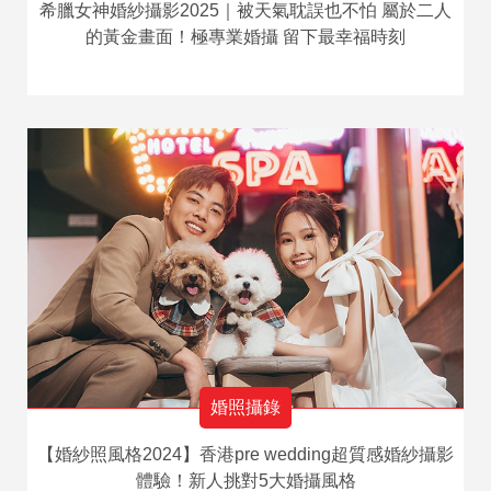
希臘女神婚紗攝影2025｜被天氣耽誤也不怕 屬於二人
的黃金畫面！極專業婚攝 留下最幸福時刻
婚照攝錄
【婚紗照風格2024】香港pre wedding超質感婚紗攝影
體驗！新人挑對5大婚攝風格