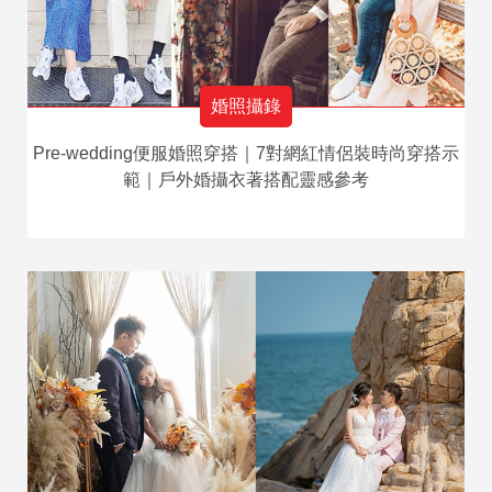
婚照攝錄
Pre-wedding便服婚照穿搭｜7對網紅情侶裝時尚穿搭示
範｜戶外婚攝衣著搭配靈感參考