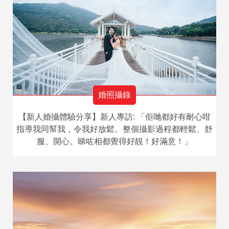
婚照攝錄
【新人婚攝體驗分享】新人專訪: 「佢哋都好有耐心咁
指導我同幫我，令我好放鬆。整個攝影過程都輕鬆、舒
服、開心。睇咗相都覺得好靚！好滿意！」