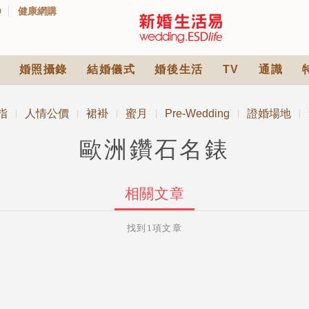
D
健康網購
婚照攝錄
結婚儀式
婚後生活
TV
通識
指
人情公價
裙褂
蜜月
Pre-Wedding
證婚場地
|
|
|
|
|
|
歐洲鑽石名錶
相關文章
找到1項文章