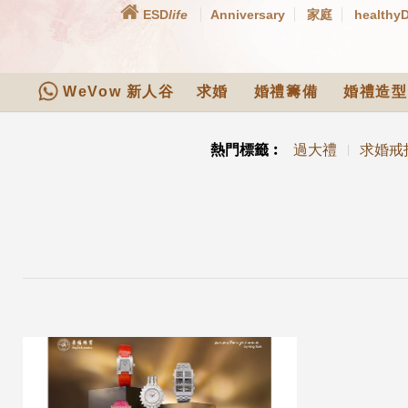
ESD
life
Anniversary
家庭
healthy
WeVow 新人谷
求婚
婚禮籌備
婚禮造型
熱門標籤︰
過大禮
求婚戒
|