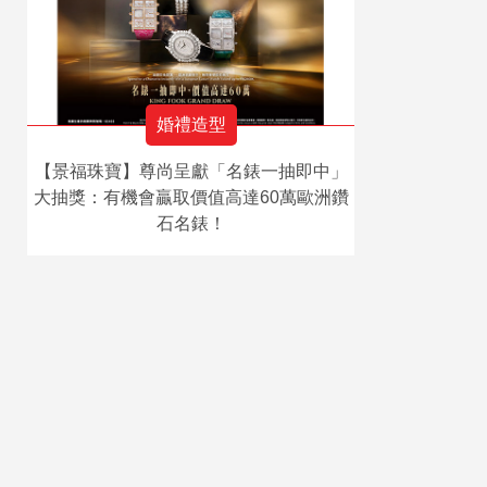
婚禮造型
【景福珠寶】尊尚呈獻「名錶一抽即中」
大抽獎：有機會贏取價值高達60萬歐洲鑽
石名錶！