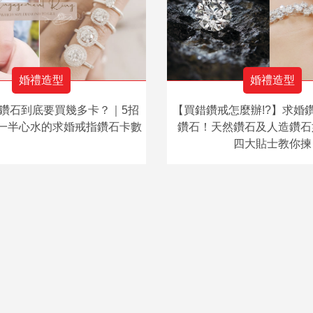
婚禮造型
婚禮造型
鑽石到底要買幾多卡？｜5招
【買錯鑽戒怎麼辦!?】求婚
一半心水的求婚戒指鑽石卡數
鑽石！天然鑽石及人造鑽石
四大貼士教你揀