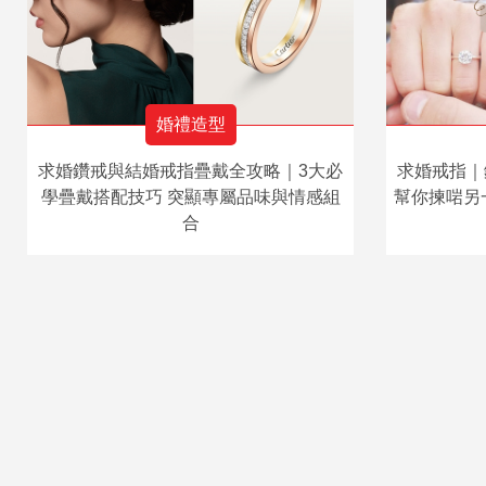
婚禮造型
求婚鑽戒與結婚戒指疊戴全攻略｜3大必
求婚戒指｜
學疊戴搭配技巧 突顯專屬品味與情感組
幫你揀啱另
合