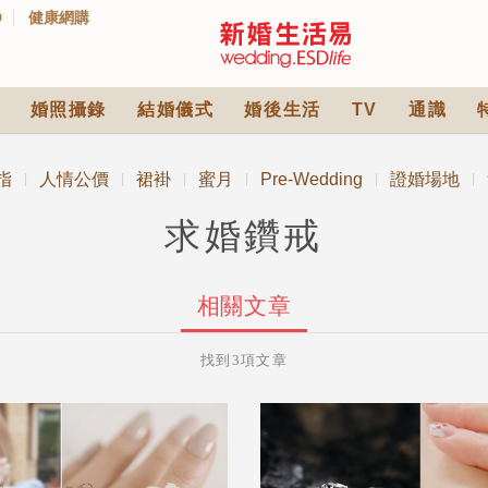
D
健康網購
婚照攝錄
結婚儀式
婚後生活
TV
通識
指
人情公價
裙褂
蜜月
Pre-Wedding
證婚場地
|
|
|
|
|
|
求婚鑽戒
相關文章
找到3項文章