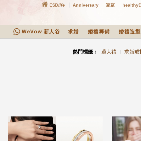
ESD
life
Anniversary
家庭
healthy
WeVow 新人谷
求婚
婚禮籌備
婚禮造型
熱門標籤︰
過大禮
求婚戒
|