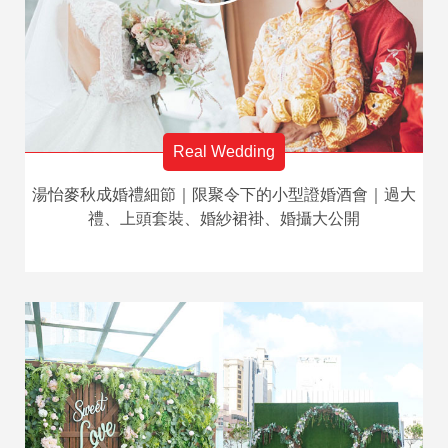
Real Wedding
湯怡麥秋成婚禮細節｜限聚令下的小型證婚酒會｜過大
禮、上頭套裝、婚紗裙褂、婚攝大公開