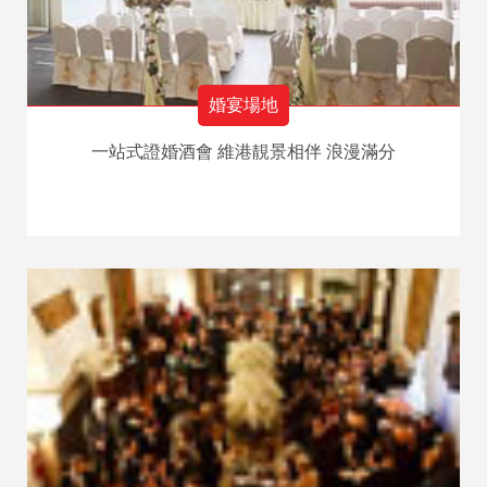
婚宴場地
一站式證婚酒會 維港靚景相伴 浪漫滿分