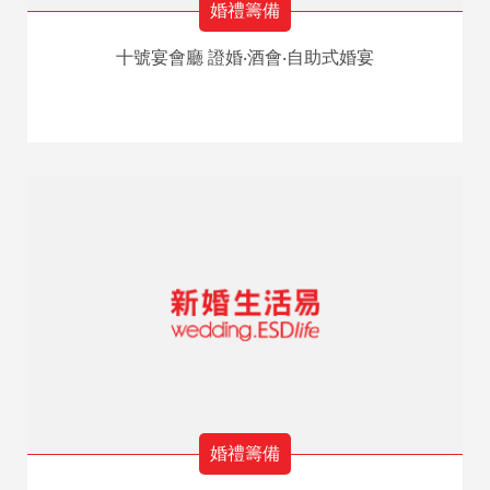
婚禮籌備
十號宴會廳 證婚‧酒會‧自助式婚宴
婚禮籌備