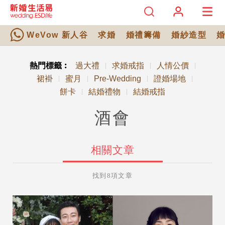
WeVow 新人谷
求婚
婚禮籌備
婚紗造型
熱門標籤︰
過大禮
求婚戒指
人情公價
|
|
|
裙褂
蜜月
Pre-Wedding
證婚場地
|
|
|
|
餅卡
結婚禮物
結婚戒指
|
|
酒會
相關文章
找到8項文章