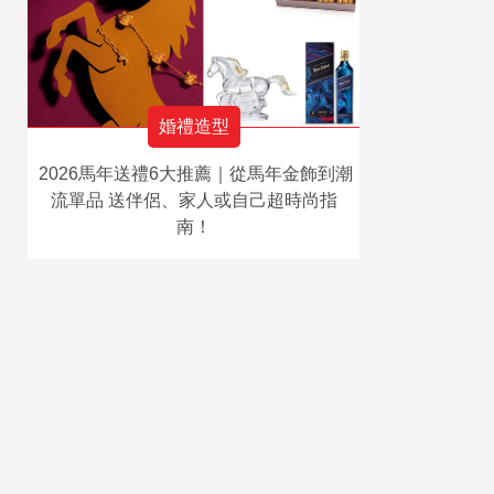
婚禮造型
2026馬年送禮6大推薦｜從馬年金飾到潮
流單品 送伴侶、家人或自己超時尚指
南！