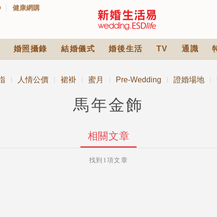
D
健康網購
婚照攝錄
結婚儀式
婚後生活
TV
通識
指
人情公價
裙褂
蜜月
Pre-Wedding
證婚場地
|
|
|
|
|
|
馬年金飾
相關文章
找到1項文章