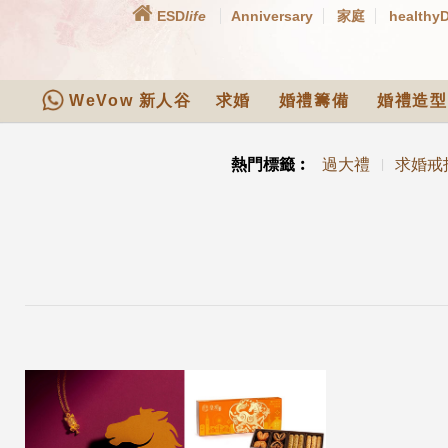
ESD
life
Anniversary
家庭
healthy
WeVow 新人谷
求婚
婚禮籌備
婚禮造型
熱門標籤︰
過大禮
求婚戒
|