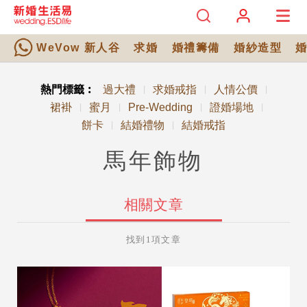
WeVow 新人谷
求婚
婚禮籌備
婚紗造型
熱門標籤︰
過大禮
求婚戒指
人情公價
|
|
|
裙褂
蜜月
Pre-Wedding
證婚場地
|
|
|
|
餅卡
結婚禮物
結婚戒指
|
|
馬年飾物
相關文章
找到1項文章