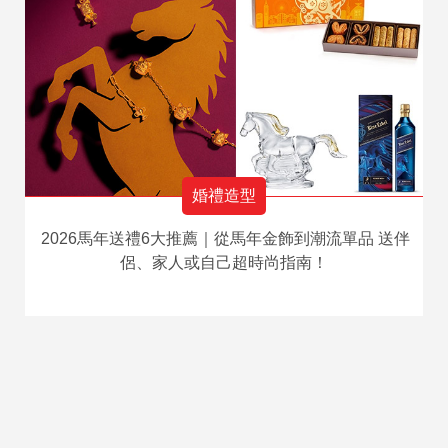
婚禮造型
2026馬年送禮6大推薦｜從馬年金飾到潮流單品 送伴
侶、家人或自己超時尚指南！