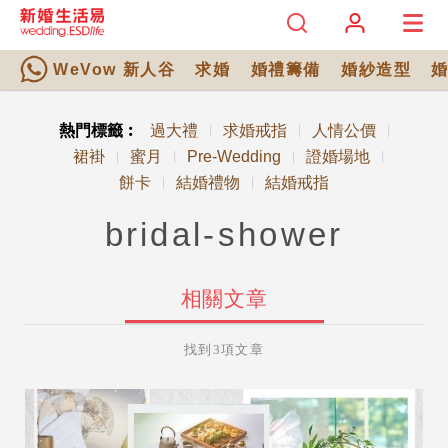
WeVow 新人谷
求婚
婚禮籌備
婚紗造型
熱門標籤︰
過大禮
求婚戒指
人情公價
|
|
|
裙褂
蜜月
Pre-Wedding
證婚場地
|
|
|
|
餅卡
結婚禮物
結婚戒指
|
|
bridal-shower
相關文章
找到3項文章