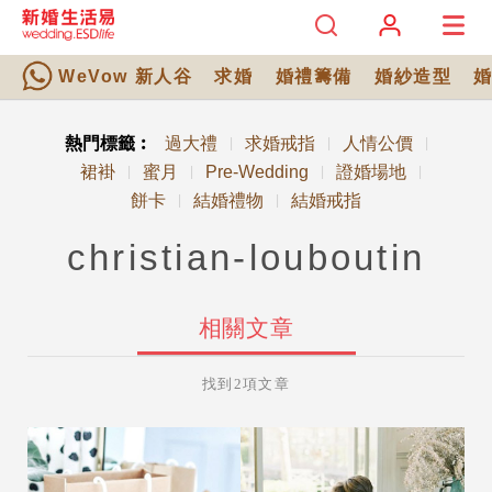
WeVow 新人谷
求婚
婚禮籌備
婚紗造型
熱門標籤︰
過大禮
求婚戒指
人情公價
|
|
|
裙褂
蜜月
Pre-Wedding
證婚場地
|
|
|
|
餅卡
結婚禮物
結婚戒指
|
|
christian-louboutin
相關文章
找到2項文章