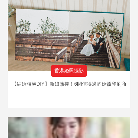
香港婚照攝影
【結婚相簿DIY】新娘熱捧！6間信得過的婚照印刷商