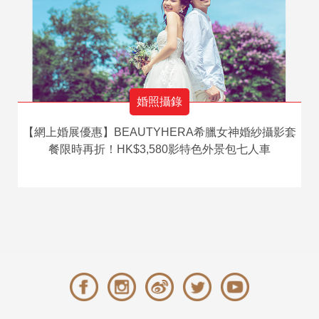
婚照攝錄
【網上婚展優惠】BEAUTYHERA希臘女神婚紗攝影套
餐限時再折！HK$3,580影特色外景包七人車