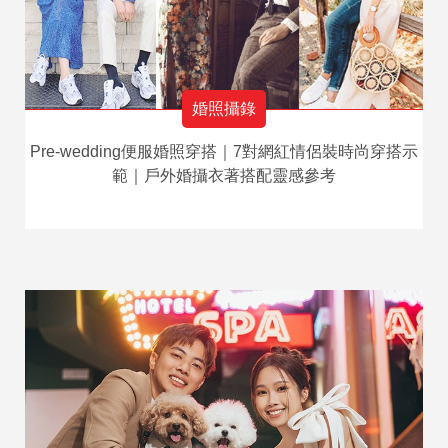
婚照攝錄
Pre-wedding便服婚照穿搭｜7對網紅情侶裝時尚穿搭示
範｜戶外婚攝衣著搭配靈感參考