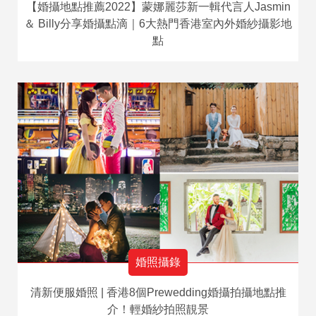
【婚攝地點推薦2022】蒙娜麗莎新一輯代言人Jasmin
＆ Billy分享婚攝點滴｜6大熱門香港室內外婚紗攝影地
點
婚照攝錄
清新便服婚照 | 香港8個Prewedding婚攝拍攝地點推
介！輕婚紗拍照靚景