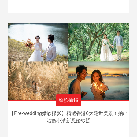
婚照攝錄
【Pre-wedding婚紗攝影】精選香港6大隱世美景！拍出
治癒小清新風婚紗照