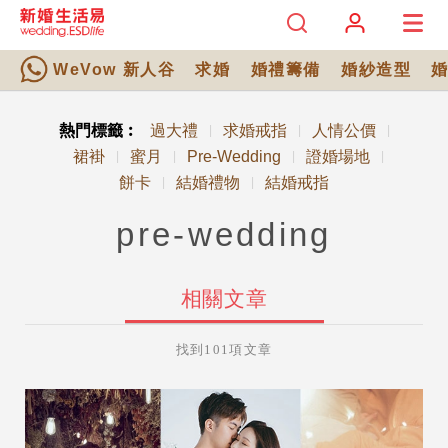
WeVow 新人谷
求婚
婚禮籌備
婚紗造型
熱門標籤︰
過大禮
求婚戒指
人情公價
|
|
|
裙褂
蜜月
Pre-Wedding
證婚場地
|
|
|
|
餅卡
結婚禮物
結婚戒指
|
|
pre-wedding
相關文章
找到101項文章