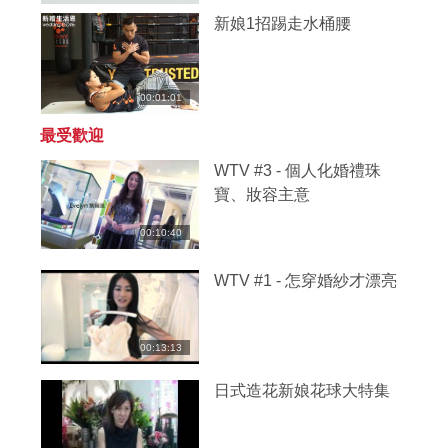
新娘1招踢走水桶腰
00:01:01
最受歡迎
WTV #3 - 個人化婚禮珠
寶、妝容主意
00:10:40
WTV #1 - 怎穿婚紗才漂亮
00:13:13
日式造花新娘花球大特集