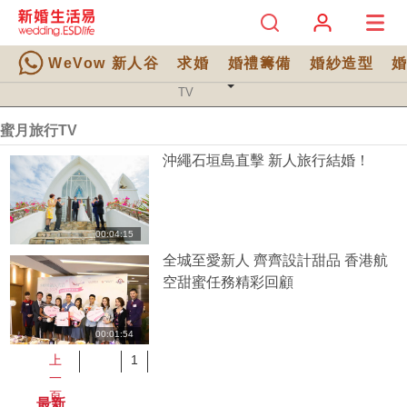
WeVow 新人谷
求婚
婚禮籌備
婚紗造型
TV 分類
TV
蜜月旅行TV
沖繩石垣島直擊 新人旅行結婚！
00:04:15
全城至愛新人 齊齊設計甜品 香港航
空甜蜜任務精彩回顧
00:01:54
上
1
一
頁
最新