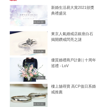
新婚生活易大賞2021頒獎
典禮盛況
00:04:00
東京人氣婚戒店銀座白石
揭開鑽戒閃亮之謎
00:03:28
優質婚禮商戶計劃 | 十周年
巡禮 - LoV
00:02:00
樓上舖尋寶 高CP值日系婚
戒推薦
00:02:03