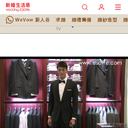
WeVow 新人谷
求婚
婚禮籌備
婚紗造型
TV 分類
TV