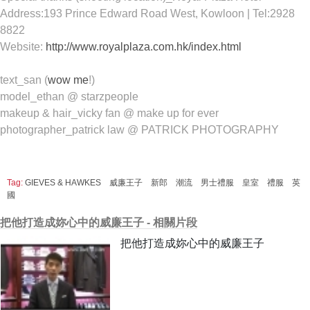
Address:193 Prince Edward Road West, Kowloon | Tel:2928
8822
Website:
http://www.royalplaza.com.hk/index.html
text_san (
wow me
!)
model_ethan @ starzpeople
makeup & hair_vicky fan @ make up for ever
photographer_patrick law @ PATRICK PHOTOGRAPHY
Tag:
GIEVES & HAWKES
威廉王子
新郎
潮流
男士禮服
皇室
禮服
英
國
把他打造成妳心中的威廉王子 - 相關片段
把他打造成妳心中的威廉王子