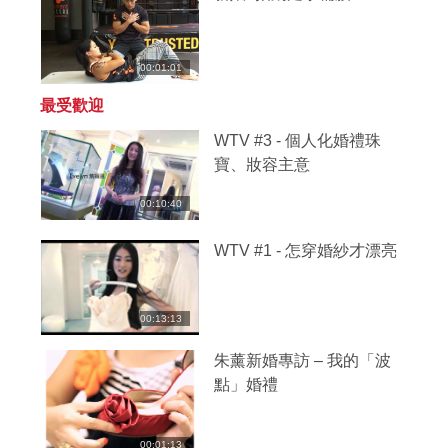
00:01:01
最受歡迎
WTV #3 - 個人化婚禮珠
寶、妝容主意
00:10:40
WTV #1 - 怎穿婚紗才漂亮
00:13:13
朱薰新婚專訪 – 我的「波
點」婚禮
00:01:13