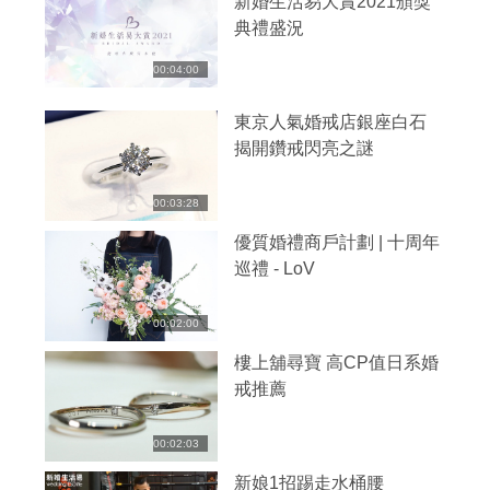
新婚生活易大賞2021頒獎
典禮盛況
00:04:00
東京人氣婚戒店銀座白石
揭開鑽戒閃亮之謎
00:03:28
優質婚禮商戶計劃 | 十周年
巡禮 - LoV
00:02:00
樓上舖尋寶 高CP值日系婚
戒推薦
00:02:03
新娘1招踢走水桶腰