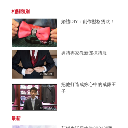
相關類別
婚禮DIY：創作型格煲呔！
00:04:02
男禮專家教新郎揀禮服
00:02:39
把他打造成妳心中的威廉王
子
00:00:44
最新