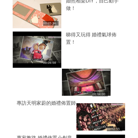
婚照相架DIY，自己動手
做！
00:05:34
睇得又玩得 婚禮氣球佈
置！
00:04:58
00:04:00
專訪天明家蔚的婚禮佈置師
00:02:55
專家教路 婚禮佈置小創意