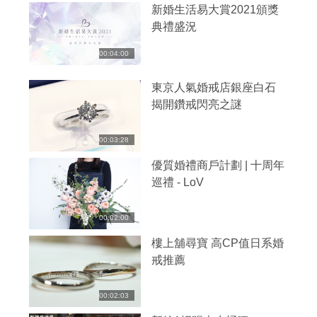
新婚生活易大賞2021頒獎
典禮盛況
00:04:00
東京人氣婚戒店銀座白石
揭開鑽戒閃亮之謎
00:03:28
優質婚禮商戶計劃 | 十周年
巡禮 - LoV
00:02:00
樓上舖尋寶 高CP值日系婚
戒推薦
00:02:03