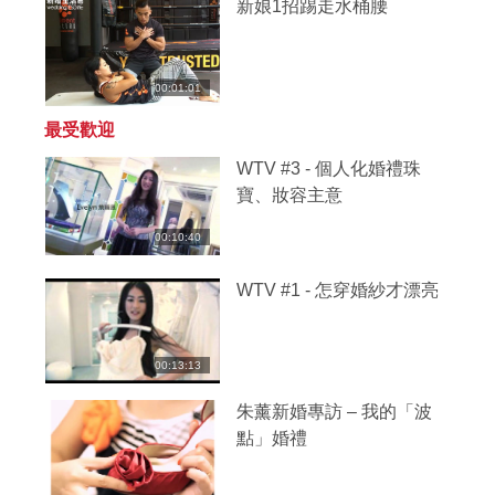
新娘1招踢走水桶腰
00:01:01
最受歡迎
WTV #3 - 個人化婚禮珠
寶、妝容主意
00:10:40
WTV #1 - 怎穿婚紗才漂亮
00:13:13
朱薰新婚專訪 – 我的「波
點」婚禮