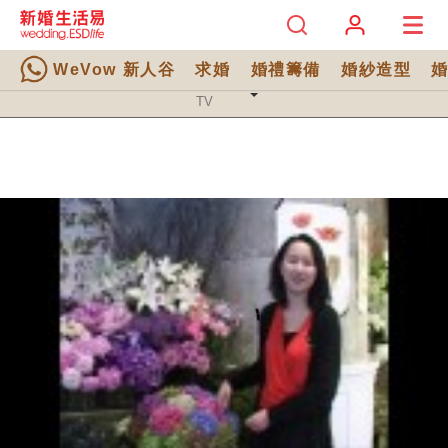
WeVow 新人谷
求婚
婚禮籌備
婚紗造型
TV 分類
TV