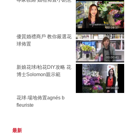
00:04:37
優質婚禮商戶 教你嚴選花
球佈置
00:00:41
新娘花球/枱花DIY攻略 花
博士Solomon親示範
00:00:20
花球‧場地佈置agnés b
fleuriste
最新