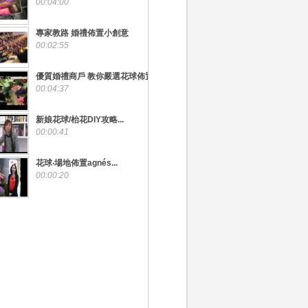
00:04:00
專家教路 婚禮佈置小創意
00:02:55
優質婚禮商戶 教你嚴選花球佈置
00:04:37
新娘花球/枱花DIY攻略...
00:00:41
花球‧場地佈置agnés...
00:00:20