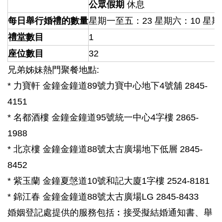
公眾假期
休息
每日舉行婚禮的數量
星期一至五：23 星期六：10 星期
禮堂數目
1
座位數目
32
兄弟姊妹熱門聚餐地點:
* 力寶軒 金鐘金鐘道89號力寶中心地下4號舖 2845-
4151
* 名都酒樓 金鐘金鐘道95號統一中心4字樓 2865-
1988
* 北京樓 金鐘金鐘道88號太古廣場地下低層 2845-
8452
* 紫玉蘭 金鐘夏愨道10號和記大廈1字樓 2524-8181
* 錦江春 金鐘金鐘道88號太古廣場LG 2845-8433
婚姻登記處提供的服務包括︰接受擬結婚通知書、舉