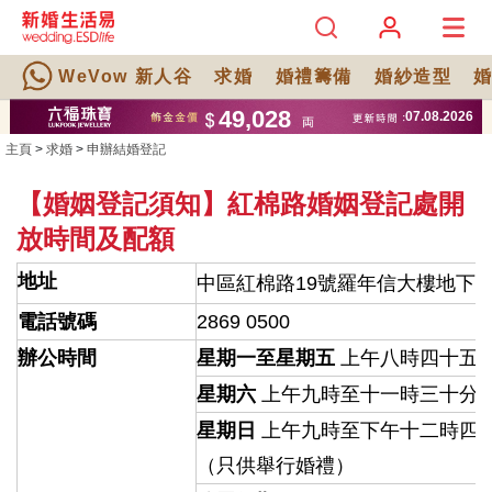
WeVow 新人谷
求婚
婚禮籌備
婚紗造型
主頁
>
求婚
>
申辦結婚登記
【婚姻登記須知】紅棉路婚姻登記處開
放時間及配額
地址
中區紅棉路19號羅年信大樓地下
電話號碼
2869 0500
辦公時間
星期一至星期五
上午八時四十五分
星期六
上午九時至十一時三十分
星期日
上午九時至下午十二時四十
（只供舉行婚禮）