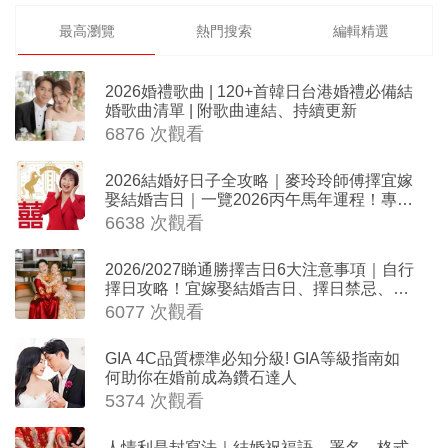
最高瀏覽
熱門搜索
編輯精選
2026婚禮歌曲 | 120+首韓日台港婚禮必備結
婚歌曲清單 | 附歌曲連結、持續更新
6876 次觀看
2026結婚好日子全攻略｜麥玲玲師傅擇宜嫁
娶結婚吉日｜一覽2026丙午馬年運程！專業
擇日結婚+避開沖煞生肖指南
6638 次觀看
2026/2027睇通勝擇吉日6大注意事項｜自行
擇日攻略！宜嫁娶結婚吉日、擇日禁忌、相
沖生肖一覽
6077 次觀看
GIA 4C品質標準必知分級! GIA等級指南如
何助你在婚前成為鑽石達人
5374 次觀看
人情利是封寫法｜結婚祝福語、署名、格式