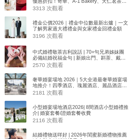
優惠折扣！奇華、A-1 Bakery、天仁茗茶、
ROYCE'、Paul Lafayet、agnès b.
3313 次觀看
禮金公價2026｜禮金中位數最新出爐｜一文
了解男家過大禮禮金與女家禮金回禮金額
3196 次觀看
中式婚禮敬茶吉利說話 | 70+句兄弟姊妹團
必備結婚祝福金句 | 新娘出門、斟茶、戴金
器時金句
2570 次觀看
奢華婚宴場地 2026｜5大全港最奢華婚宴場
地推介！四季酒店、瑰麗酒店、麗晶酒店、
Cloud 39、合和酒店 打造夢幻氣派婚禮
2181 次觀看
小型婚宴場地酒店2026| 8間酒店小型婚禮推
介| 婚宴套餐/證婚套餐收費
2116 次觀看
結婚禮物送咩好 | 2026年閨蜜新婚禮物推薦