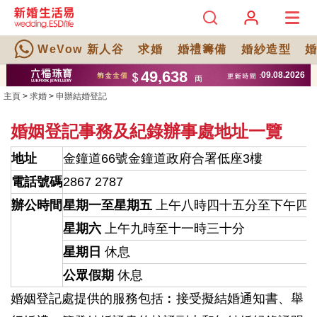
WeVow 新人谷
求婚
婚禮籌備
婚紗造型
主頁
>
求婚
>
申辦結婚登記
婚姻登記事務及紀錄辦事處地址一覽
地址
金鐘道66號金鐘道政府合署低座3樓
電話號碼
2867 2787
辦公時間
星期一至星期五
上午八時四十五分至下午四
星期六
上午九時至十一時三十分
星期日
休息
公眾假期
休息
婚姻登記處提供的服務包括︰接受擬結婚通知書、舉