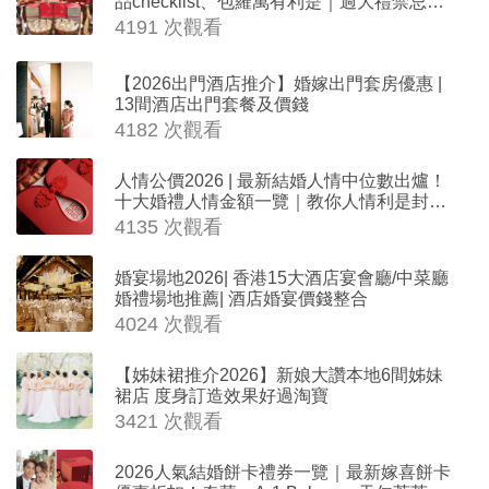
品checklist、包羅萬有利是｜過大禮禁忌及
吉祥說話
4191 次觀看
【2026出門酒店推介】婚嫁出門套房優惠 |
13間酒店出門套餐及價錢
4182 次觀看
人情公價2026 | 最新結婚人情中位數出爐！
十大婚禮人情金額一覽｜教你人情利是封寫
法
4135 次觀看
婚宴場地2026| 香港15大酒店宴會廳/中菜廳
婚禮場地推薦| 酒店婚宴價錢整合
4024 次觀看
【姊妹裙推介2026】新娘大讚本地6間姊妹
裙店 度身訂造效果好過淘寶
3421 次觀看
2026人氣結婚餅卡禮券一覽｜最新嫁喜餅卡