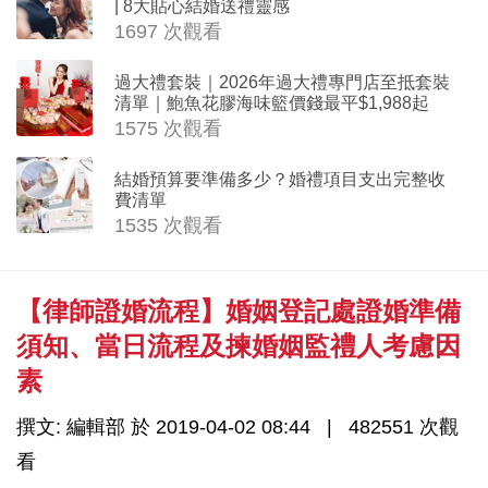
| 8大貼心結婚送禮靈感
1697 次觀看
過大禮套裝｜2026年過大禮專門店至抵套裝
清單｜鮑魚花膠海味籃價錢最平$1,988起
1575 次觀看
結婚預算要準備多少？婚禮項目支出完整收
費清單
1535 次觀看
【律師證婚流程】婚姻登記處證婚準備
須知、當日流程及揀婚姻監禮人考慮因
素
撰文: 編輯部 於 2019-04-02 08:44
482551 次觀
看