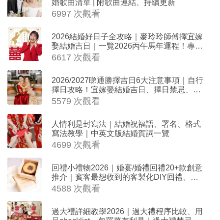
婚歌曲清單 | 附歌曲連結、持續更新
6997 次觀看
2026結婚好日子全攻略｜麥玲玲師傅擇宜嫁
娶結婚吉日｜一覽2026丙午馬年運程！專業
擇日結婚+避開沖煞生肖指南
6617 次觀看
2026/2027睇通勝擇吉日6大注意事項｜自行
擇日攻略！宜嫁娶結婚吉日、擇日禁忌、相
沖生肖一覽
5579 次觀看
人情利是封寫法｜結婚祝福語、署名、格式
寫法教學｜中英文版結婚賀詞一覽
4699 次觀看
回禮小禮物2026｜婚宴/婚禮回禮20+款創意
推介｜賓客最想收到的客製化DIY回禮、姊
妹禮物（持續更新）
4588 次觀看
過大禮詳細教學2026｜過大禮程序比較、用