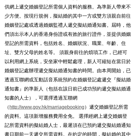
供網上遞交婚姻登記所需個人資料的服務。為準新人帶來不
少方便。按現行規例，擬結婚的其中一方或雙方須親自前往
婚姻登記處或透過婚姻監禮人遞交擬結婚通知書。屆時，他
們須出示本人的香港身份證或有效的旅行證件，並提供婚姻
登記的所需資料，包括姓名、婚姻狀況、職業、年齡、住
址、雙方父母的姓名等。 須親身前往的煩瑣工作，已經可
以利用網上系統，安坐家中輕鬆處理，新人可縮短在當日於
婚姻登記處辦理遞交擬結婚通知書的時間。由本周開始，已
透過互聯網或互動話音系統預約在婚姻登記處遞交『擬結婚
通知書』的準新人（包括在該日前已成功預約遞交擬結婚通
知書的人士），可選擇透過互聯網
（
http://www.gov.hk/marriagebooking
）遞交婚姻登記所需
的資料。這項新增服務費用全免。 選擇經網上遞交婚姻登
記所需資料的擬結婚人士，最遲須在已預約遞交擬結婚通知
書日期前一天遞交所需資料。在約定的時間，擬結婚的其中