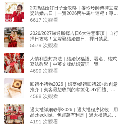
2026結婚好日子全攻略｜麥玲玲師傅擇宜嫁
娶結婚吉日｜一覽2026丙午馬年運程！專業
擇日結婚+避開沖煞生肖指南
6617 次觀看
2026/2027睇通勝擇吉日6大注意事項｜自行
擇日攻略！宜嫁娶結婚吉日、擇日禁忌、相
沖生肖一覽
5579 次觀看
人情利是封寫法｜結婚祝福語、署名、格式
寫法教學｜中英文版結婚賀詞一覽
4699 次觀看
回禮小禮物2026｜婚宴/婚禮回禮20+款創意
推介｜賓客最想收到的客製化DIY回禮、姊
妹禮物（持續更新）
4588 次觀看
過大禮詳細教學2026｜過大禮程序比較、用
品checklist、包羅萬有利是｜過大禮禁忌及
吉祥說話
4191 次觀看