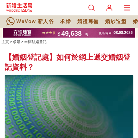
WeVow 新人谷
求婚
婚禮籌備
婚紗造型
主頁
>
求婚
>
申辦結婚登記
【婚姻登記處】如何於網上遞交婚姻登
記資料？