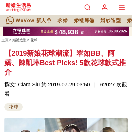
WeVow 新人谷
求婚
婚禮籌備
婚紗造型
主頁
>
婚禮造型
>
花球
【2019新娘花球潮流】翠如BB、阿
嬌、陳凱琳Best Picks! 5款花球款式推
介
撰文: Clara Siu 於 2019-07-29 03:50
62027 次觀
看
花球