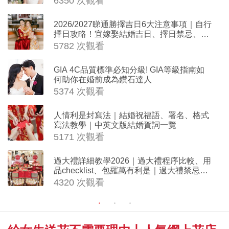
6350 次觀看
2026/2027睇通勝擇吉日6大注意事項｜自行
擇日攻略！宜嫁娶結婚吉日、擇日禁忌、相
沖生肖一覽
5782 次觀看
GIA 4C品質標準必知分級! GIA等級指南如
何助你在婚前成為鑽石達人
5374 次觀看
人情利是封寫法｜結婚祝福語、署名、格式
寫法教學｜中英文版結婚賀詞一覽
5171 次觀看
過大禮詳細教學2026｜過大禮程序比較、用
品checklist、包羅萬有利是｜過大禮禁忌及
吉祥說話
4320 次觀看