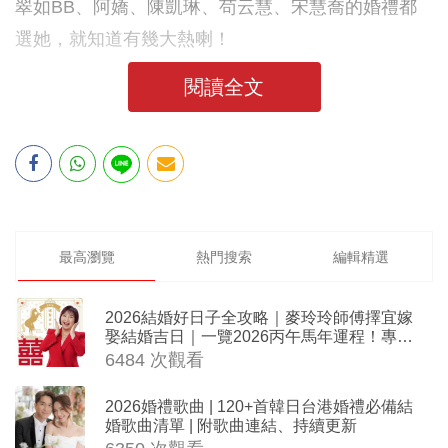
翠如BB、阿嬌、陳凱琳、苟云慧、宋慧喬的婚禮都
選她，就知道有幾大熱喇！
閱讀全文
最高瀏覽
熱門搜索
編輯精選
2026結婚好日子全攻略｜麥玲玲師傅擇宜嫁
娶結婚吉日｜一覽2026丙午馬年運程！專業
擇日結婚+避開沖煞生肖指南
6484 次觀看
2026婚禮歌曲 | 120+首韓日台港婚禮必備結
婚歌曲清單 | 附歌曲連結、持續更新