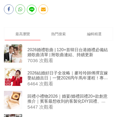
最高瀏覽
熱門搜索
編輯精選
2026婚禮歌曲 | 120+首韓日台港婚禮必備結
婚歌曲清單 | 附歌曲連結、持續更新
7036 次觀看
2026結婚好日子全攻略｜麥玲玲師傅擇宜嫁
娶結婚吉日｜一覽2026丙午馬年運程！專業
擇日結婚+避開沖煞生肖指南
6464 次觀看
回禮小禮物2026｜婚宴/婚禮回禮20+款創意
推介｜賓客最想收到的客製化DIY回禮、姊
妹禮物（持續更新）
5447 次觀看