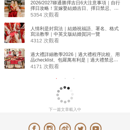
2026/2027睇通勝擇吉日6大注意事項｜自行
擇日攻略！宜嫁娶結婚吉日、擇日禁忌、相
沖生肖一覽
5354 次觀看
人情利是封寫法｜結婚祝福語、署名、格式
寫法教學｜中英文版結婚賀詞一覽
4312 次觀看
過大禮詳細教學2026｜過大禮程序比較、用
品checklist、包羅萬有利是｜過大禮禁忌及
吉祥說話
4171 次觀看
下一篇文章載入中