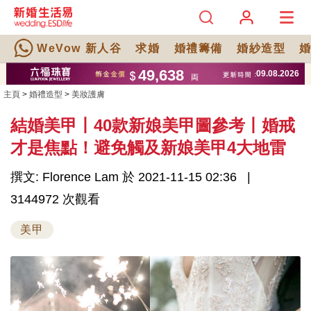
WeVow 新人谷
求婚
婚禮籌備
婚紗造型
主頁
>
婚禮造型
>
美妝護膚
結婚美甲丨40款新娘美甲圖參考丨婚戒
才是焦點！避免觸及新娘美甲4大地雷
撰文: Florence Lam 於 2021-11-15 02:36
3144972 次觀看
美甲