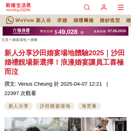
WeVow 新人谷
求婚
婚禮籌備
婚紗造型
主頁
>
婚宴場地
>
酒樓
新人分享沙田婚宴場地體驗2025｜沙田
婚禮靚場新選擇！浪漫婚宴讓員工喜極
而泣
撰文: Venus Cheung 於 2025-04-07 12:21
22397 次觀看
新人分享
沙田婚宴場地
海雲薈