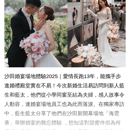
沙田婚宴場地體驗2025｜愛情長跑13年，能攜手步
進婚禮殿堂實在不易！今次新婚生活易訪問到新人藍
生和藍太，他們從小學同窗至結為夫婦，感人故事令
人動容，連婚宴場地員工也為此而落淚。在獨家專訪
中，藍生藍太分享了他們在沙田新開幕場地「海雲
薈」舉辦婚宴的難忘體驗 ，想知這對甜蜜伴侶為何