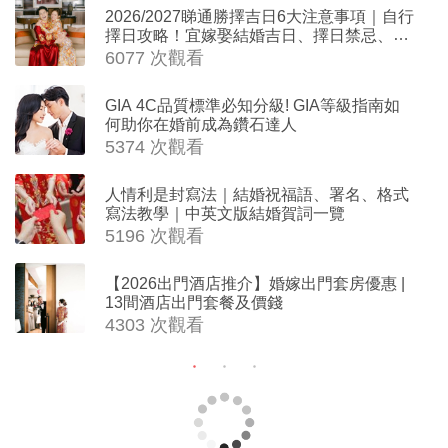
2026/2027睇通勝擇吉日6大注意事項｜自行
擇日攻略！宜嫁娶結婚吉日、擇日禁忌、相
沖生肖一覽
6077 次觀看
GIA 4C品質標準必知分級! GIA等級指南如
何助你在婚前成為鑽石達人
5374 次觀看
人情利是封寫法｜結婚祝福語、署名、格式
寫法教學｜中英文版結婚賀詞一覽
5196 次觀看
【2026出門酒店推介】婚嫁出門套房優惠 |
13間酒店出門套餐及價錢
4303 次觀看