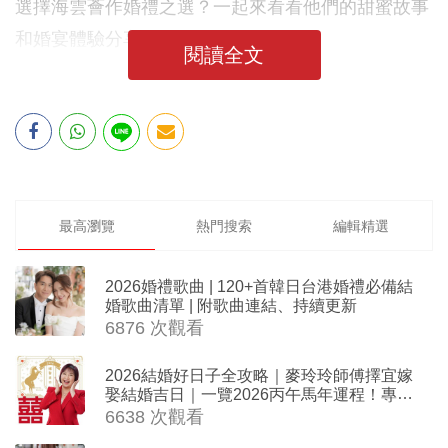
選擇海雲薈作婚禮之選？一起來看看他們的甜蜜故事
和婚宴體驗分享吧！
閱讀全文
最高瀏覽
熱門搜索
編輯精選
2026婚禮歌曲 | 120+首韓日台港婚禮必備結
婚歌曲清單 | 附歌曲連結、持續更新
6876 次觀看
2026結婚好日子全攻略｜麥玲玲師傅擇宜嫁
娶結婚吉日｜一覽2026丙午馬年運程！專業
擇日結婚+避開沖煞生肖指南
6638 次觀看